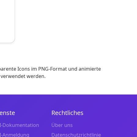
parente Icons im PNG-Format und animierte
n verwendet werden.
enste
Rechtliches
I-Dokumentation
Über uns
I-Anmeldung
Datenschutzrichtlinie