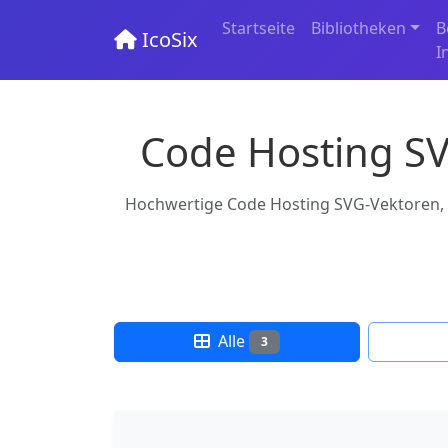
Startseite
Bibliotheken
B
IcoSix
I
Code Hosting SV
Hochwertige Code Hosting SVG-Vektoren, Ic
Alle
3