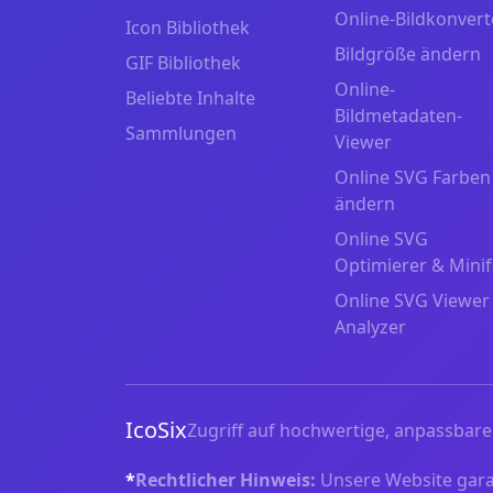
Online-Bildkonvert
Icon Bibliothek
Bildgröße ändern
GIF Bibliothek
Online-
Beliebte Inhalte
Bildmetadaten-
Sammlungen
Viewer
Online SVG Farben
ändern
Online SVG
Optimierer & Minif
Online SVG Viewer
Analyzer
IcoSix
Zugriff auf hochwertige, anpassbare 
*
Rechtlicher Hinweis:
Unsere Website garant