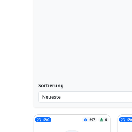
Sortierung
SVG
697
0
SV