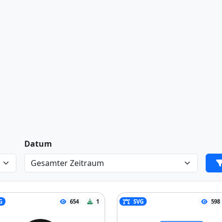
Datum
G
654
1
SVG
598