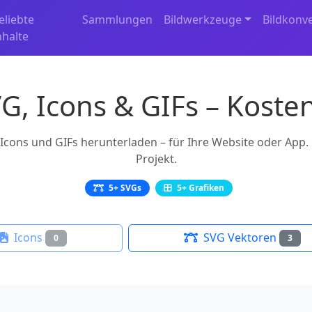
eliebte
Sammlungen
Bildwerkzeuge
Bildkonv
nhalte
G, Icons & GIFs – Kosten
ons und GIFs herunterladen – für Ihre Website oder App. F
Projekt.
5+ SVGs
5+ Grafiken
Icons
SVG Vektoren
0
3