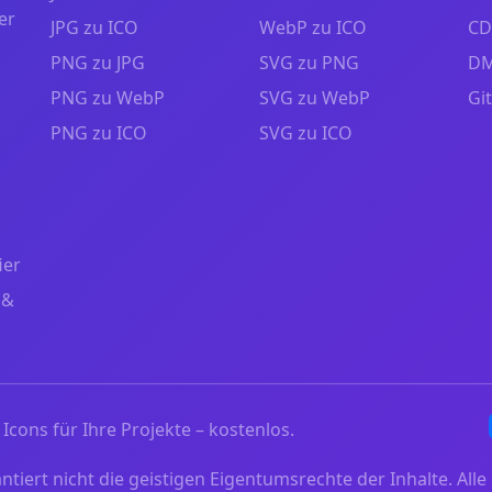
er
JPG zu ICO
WebP zu ICO
CD
PNG zu JPG
SVG zu PNG
DM
PNG zu WebP
SVG zu WebP
Gi
PNG zu ICO
SVG zu ICO
ier
 &
Icons für Ihre Projekte – kostenlos.
iert nicht die geistigen Eigentumsrechte der Inhalte. Alle 