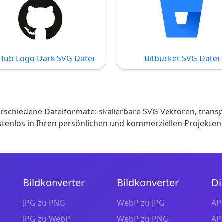
Hub Logo Dark SVG Datei
Bitbucket SVG Datei
schiedene Dateiformate: skalierbare SVG Vektoren, trans
ostenlos in Ihren persönlichen und kommerziellen Projekte
Bildkonverter
Bildkonverter
Di
JPG zu PNG
WebP zu JPG
AP
JPG zu WebP
WebP zu PNG
AP