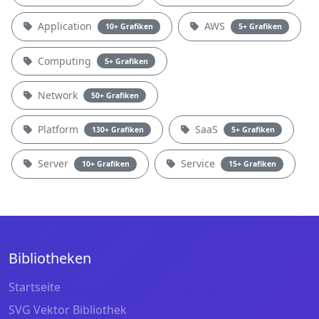
Application
AWS
10+ Grafiken
5+ Grafiken
Computing
5+ Grafiken
Network
50+ Grafiken
Platform
SaaS
130+ Grafiken
5+ Grafiken
Server
Service
10+ Grafiken
15+ Grafiken
Bibliotheken
Startseite
SVG Vektor Bibliothek