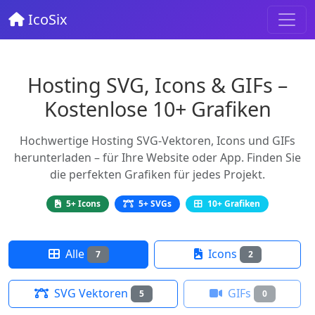
IcoSix
Hosting SVG, Icons & GIFs –
Kostenlose 10+ Grafiken
Hochwertige Hosting SVG-Vektoren, Icons und GIFs
herunterladen – für Ihre Website oder App. Finden Sie
die perfekten Grafiken für jedes Projekt.
5+ Icons
5+ SVGs
10+ Grafiken
Alle
Icons
7
2
SVG Vektoren
GIFs
5
0