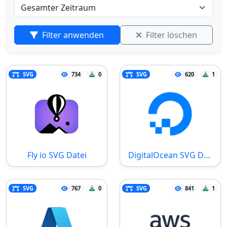
Filter anwenden
Filter löschen
SVG
734
0
SVG
620
1
Fly io SVG Datei
DigitalOcean SVG Datei
SVG
767
0
SVG
841
1