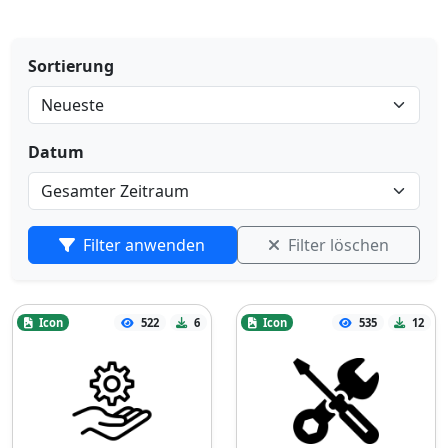
Sortierung
Datum
Filter anwenden
Filter löschen
Icon
522
6
Icon
535
12