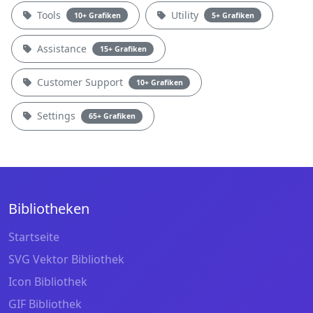
Tools
Utility
10+ Grafiken
5+ Grafiken
Assistance
15+ Grafiken
Customer Support
10+ Grafiken
Settings
65+ Grafiken
Bibliotheken
Startseite
SVG Vektor Bibliothek
Icon Bibliothek
GIF Bibliothek