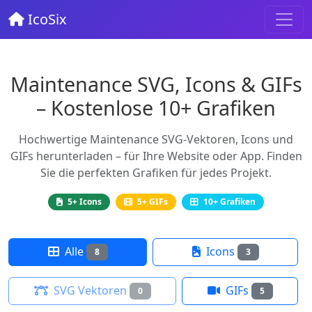
IcoSix
Maintenance SVG, Icons & GIFs
– Kostenlose 10+ Grafiken
Hochwertige Maintenance SVG-Vektoren, Icons und
GIFs herunterladen – für Ihre Website oder App. Finden
Sie die perfekten Grafiken für jedes Projekt.
5+ Icons
5+ GIFs
10+ Grafiken
Alle
Icons
8
3
SVG Vektoren
GIFs
0
5