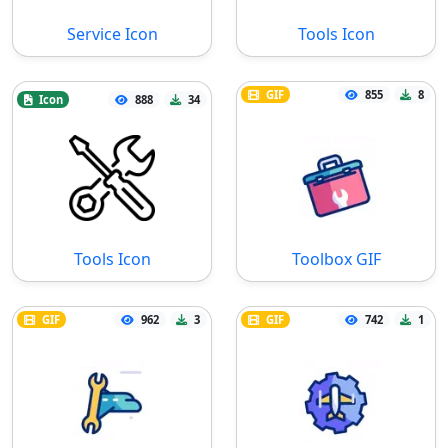
Service Icon
Tools Icon
GIF
855
8
Icon
888
34
Tools Icon
Toolbox GIF
GIF
962
3
GIF
742
1