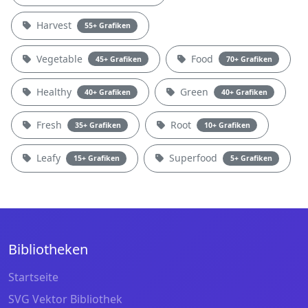
Harvest
55+ Grafiken
Vegetable
Food
45+ Grafiken
70+ Grafiken
Healthy
Green
40+ Grafiken
40+ Grafiken
Fresh
Root
35+ Grafiken
10+ Grafiken
Leafy
Superfood
15+ Grafiken
5+ Grafiken
Bibliotheken
Startseite
SVG Vektor Bibliothek