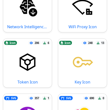
Network Intelligence Update Icon
WiFi Proxy Icon
Icon
206
6
Icon
248
13
Token Icon
Key Icon
SVG
357
1
SVG
690
0