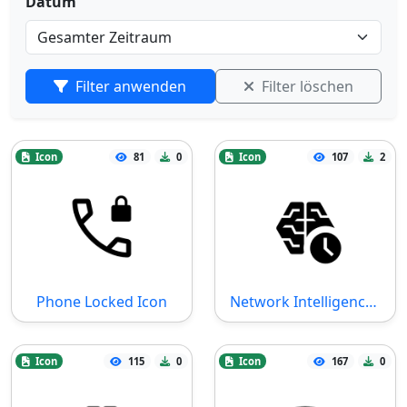
Datum
Filter anwenden
Filter löschen
Icon
81
0
Icon
107
2
Phone Locked Icon
Network Intelligence History Icon
Icon
115
0
Icon
167
0