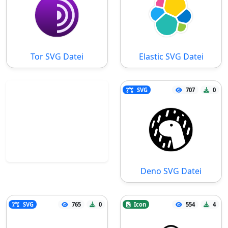
Tor SVG Datei
Elastic SVG Datei
SVG
707
0
Deno SVG Datei
SVG
765
0
Icon
554
4