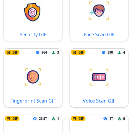
Security GIF
Face Scan GIF
GIF
964
3
GIF
890
4
Fingerprint Scan GIF
Voice Scan GIF
GIF
26.3T
1
GIF
1T
0