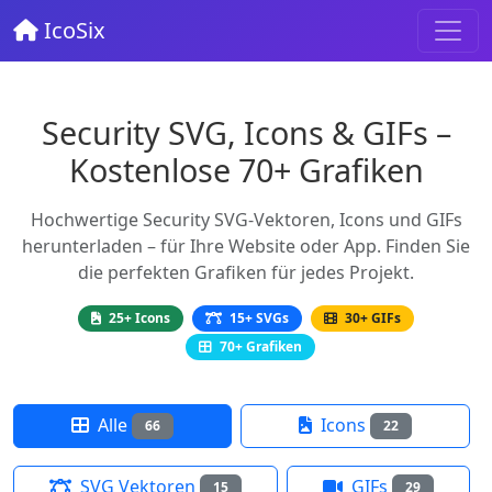
IcoSix
Security SVG, Icons & GIFs –
Kostenlose 70+ Grafiken
Hochwertige Security SVG-Vektoren, Icons und GIFs
herunterladen – für Ihre Website oder App. Finden Sie
die perfekten Grafiken für jedes Projekt.
25+ Icons
15+ SVGs
30+ GIFs
70+ Grafiken
Alle
Icons
66
22
SVG Vektoren
GIFs
15
29