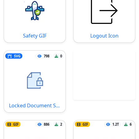
Safety GIF
Logout Icon
SVG
798
0
Locked Document SVG Datei
GIF
886
2
GIF
1.2T
6