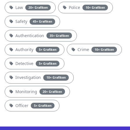
Law
Police
20+ Grafiken
10+ Grafiken
Safety
45+ Grafiken
Authentication
35+ Grafiken
Authority
Crime
5+ Grafiken
10+ Grafiken
Detective
5+ Grafiken
Investigation
10+ Grafiken
Monitoring
20+ Grafiken
Officer
5+ Grafiken