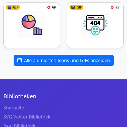
GIF
69
GIF
75
Alle animierten Icons und GIFs anzeigen
Bibliotheken
Startseite
SVG Vektor Bibliothek
Icon Bibliothek