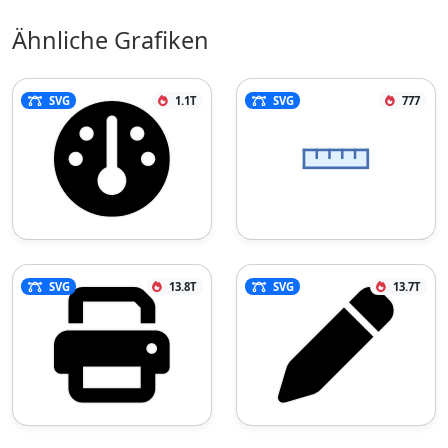
Ähnliche Grafiken
SVG
1.1T
SVG
777
SVG
13.8T
SVG
13.7T