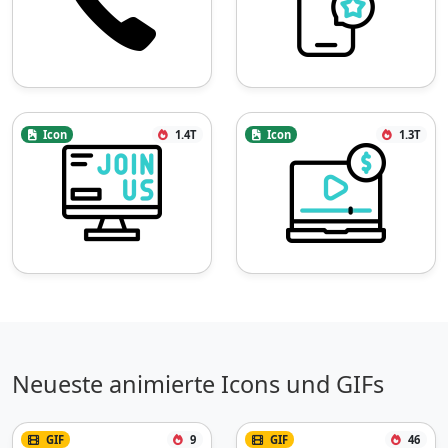
Icon
1.4T
Icon
1.3T
Neueste animierte Icons und GIFs
GIF
9
GIF
46