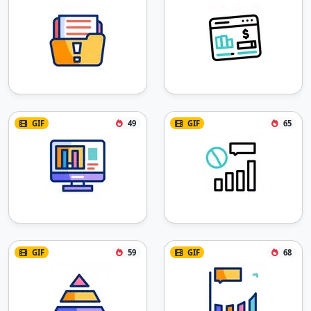
GIF
49
GIF
65
GIF
59
GIF
68