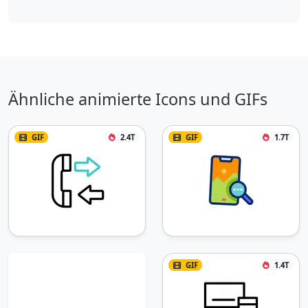
Ähnliche animierte Icons und GIFs
GIF
2.4T
GIF
1.7T
GIF
1.4T