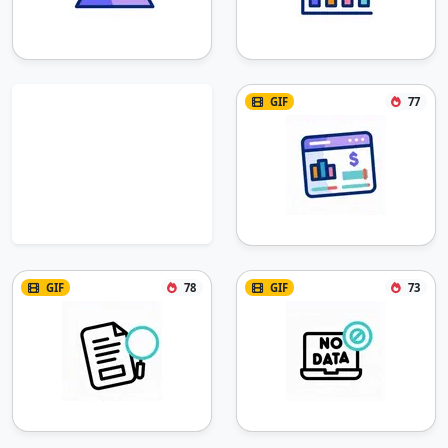
GIF
77
GIF
78
GIF
73