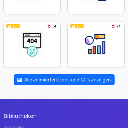
GIF
54
GIF
97
Alle animierten Icons und GIFs anzeigen
Bibliotheken
Startseite