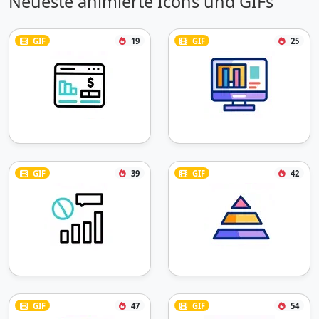
Neueste animierte Icons und GIFs
GIF
19
GIF
25
GIF
39
GIF
42
GIF
47
GIF
54