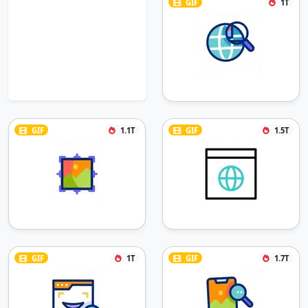
GIF
1T
GIF
1.1T
GIF
1.5T
GIF
1T
GIF
1.7T