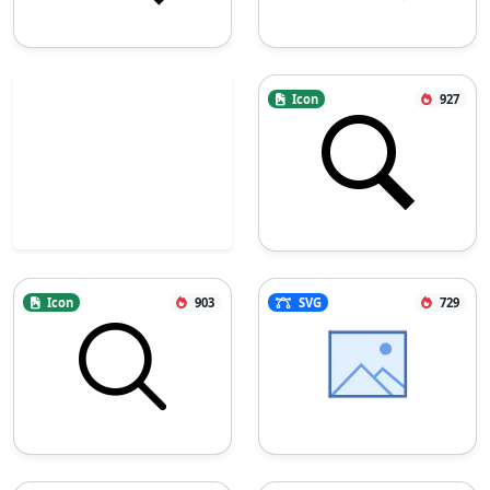
Icon
927
Icon
903
SVG
729