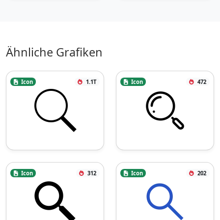
Ähnliche Grafiken
Icon
1.1T
Icon
472
Icon
312
Icon
202