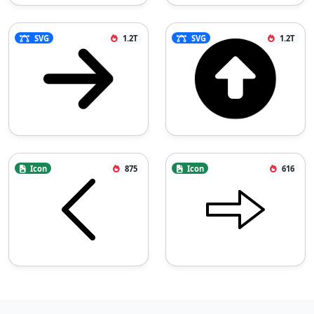
SVG
1.2T
SVG
1.2T
Icon
875
Icon
616