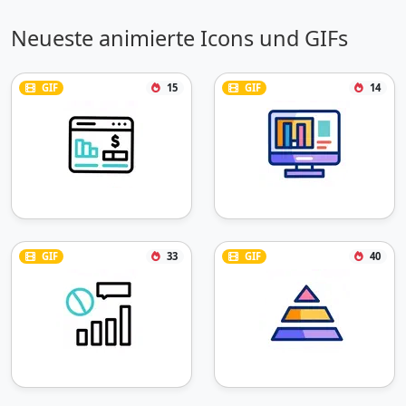
Neueste animierte Icons und GIFs
GIF
15
GIF
14
GIF
33
GIF
40