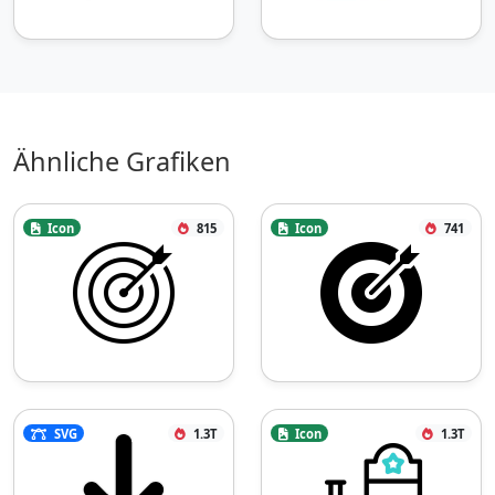
Ähnliche Grafiken
Icon
815
Icon
741
SVG
1.3T
Icon
1.3T