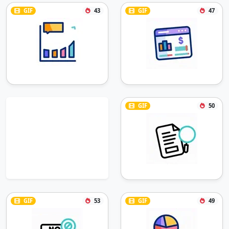
GIF
43
GIF
47
GIF
50
GIF
53
GIF
49