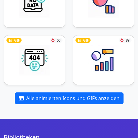
GIF
50
GIF
89
Alle animierten Icons und GIFs anzeigen
Bibliotheken