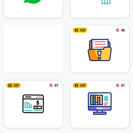
GIF
46
GIF
67
GIF
61