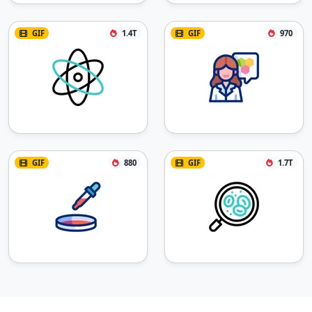
GIF
1.4T
GIF
970
GIF
880
GIF
1.7T