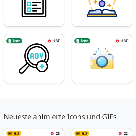
Icon
1.3T
Icon
1.3T
Neueste animierte Icons und GIFs
GIF
26
GIF
22