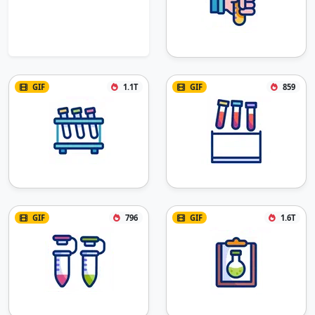
GIF
1.1T
GIF
859
GIF
796
GIF
1.6T