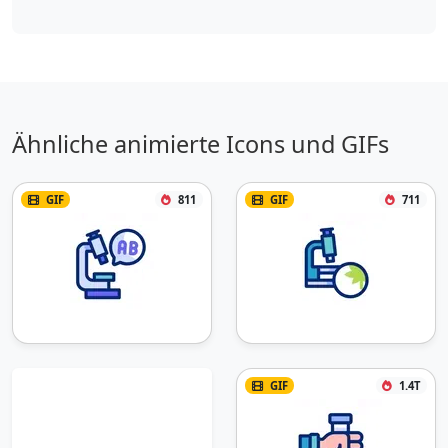
Ähnliche animierte Icons und GIFs
GIF
811
GIF
711
GIF
1.4T