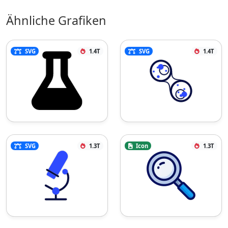
Ähnliche Grafiken
SVG
1.4T
SVG
1.4T
SVG
1.3T
Icon
1.3T