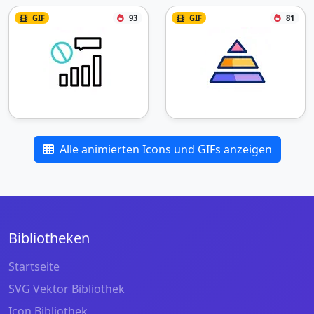
GIF
93
GIF
81
Alle animierten Icons und GIFs anzeigen
Bibliotheken
Startseite
SVG Vektor Bibliothek
Icon Bibliothek