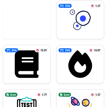
SVG
1.2T
SVG
15.9T
SVG
14.8T
Icon
1.7T
Icon
1.3T