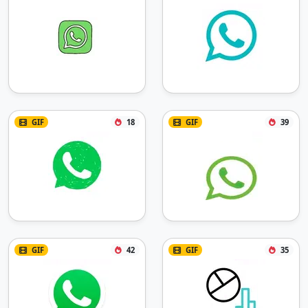
GIF
18
GIF
39
GIF
42
GIF
35