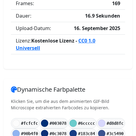
Frames:
169
Dauer:
16.9 Sekunden
Upload-Datum:
16. September 2025
Lizenz:
Kostenlose Lizenz -
CC0 1.0
Universell
Dynamische Farbpalette
Klicken Sie, um die aus dem animierten GIF-Bild
Microscope extrahierten Farbcodes zu kopieren.
#fcfcfc
#003078
#6ccccc
#d8d8fc
#90b4f0
#0c3078
#183c84
#3c5490