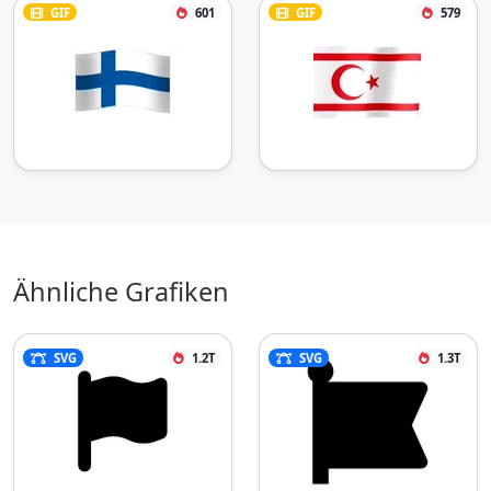
GIF
601
GIF
579
Ähnliche Grafiken
SVG
1.2T
SVG
1.3T