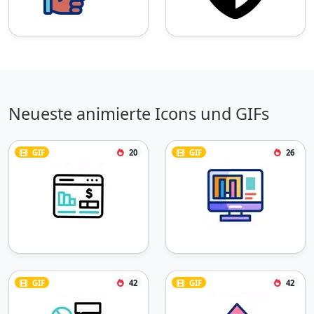
Neueste animierte Icons und GIFs
GIF
20
GIF
26
GIF
42
GIF
42