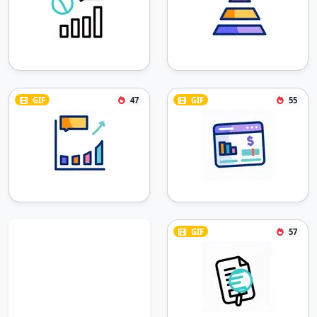
GIF
47
GIF
55
GIF
57