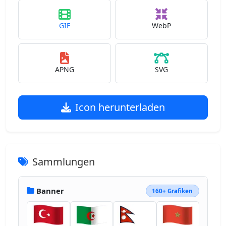
GIF
WebP
APNG
SVG
Icon herunterladen
Sammlungen
Banner
160+ Grafiken