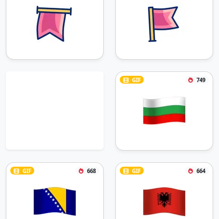
GIF
749
GIF
668
GIF
664