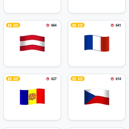
GIF
664
GIF
641
GIF
627
GIF
614