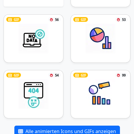
GIF
56
GIF
53
GIF
54
GIF
99
Alle animierten Icons und GIFs anzeigen