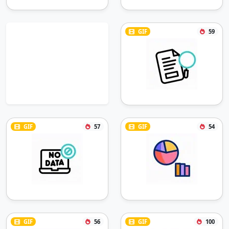
GIF
59
GIF
57
GIF
54
GIF
56
GIF
100