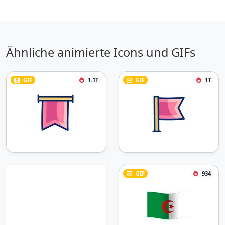
Ähnliche animierte Icons und GIFs
GIF
1.1T
GIF
1T
GIF
934