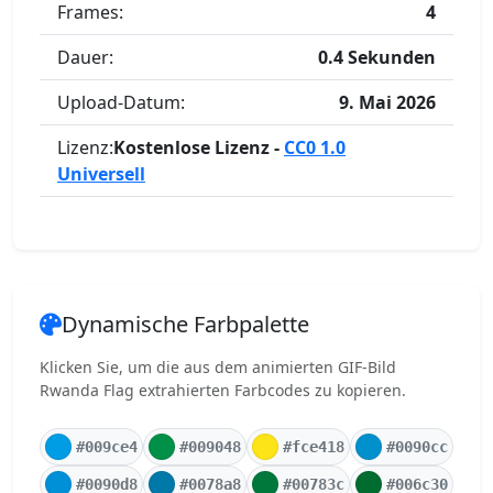
Frames:
4
Dauer:
0.4 Sekunden
Upload-Datum:
9. Mai 2026
Lizenz:
Kostenlose Lizenz -
CC0 1.0
Universell
Dynamische Farbpalette
Klicken Sie, um die aus dem animierten GIF-Bild
Rwanda Flag extrahierten Farbcodes zu kopieren.
#009ce4
#009048
#fce418
#0090cc
#0090d8
#0078a8
#00783c
#006c30