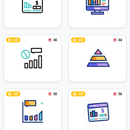
GIF
46
GIF
44
GIF
50
GIF
56