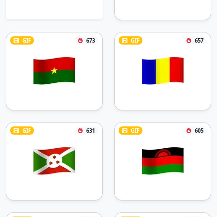
GIF
673
GIF
657
GIF
631
GIF
605