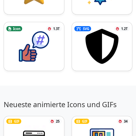
Icon
1.3T
SVG
1.2T
Neueste animierte Icons und GIFs
GIF
25
GIF
34