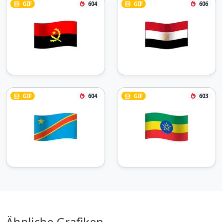
GIF
604
GIF
606
GIF
604
GIF
603
Ähnliche Grafiken