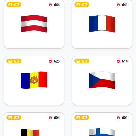
GIF
664
GIF
641
GIF
626
GIF
614
GIF
604
GIF
601