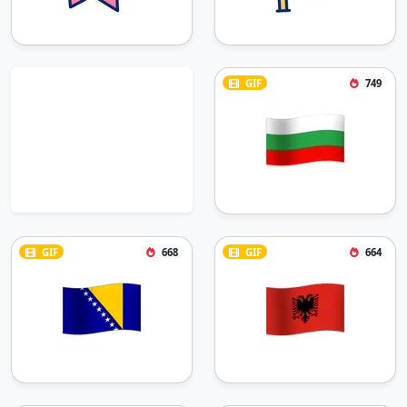
GIF
749
GIF
668
GIF
664