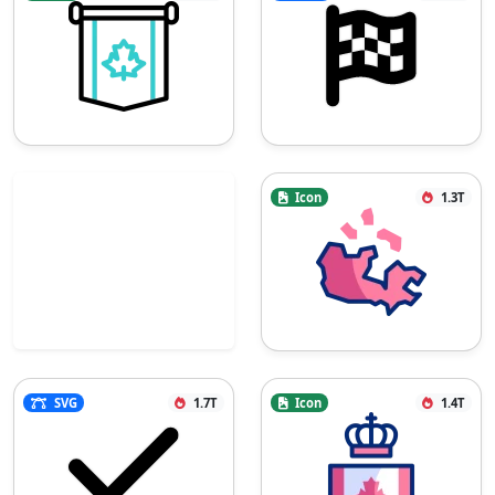
Icon
1.3T
SVG
1.7T
Icon
1.4T