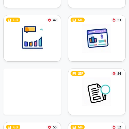
GIF
47
GIF
53
GIF
54
GIF
55
GIF
52