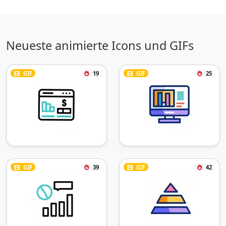
Neueste animierte Icons und GIFs
GIF
19
GIF
25
GIF
39
GIF
42