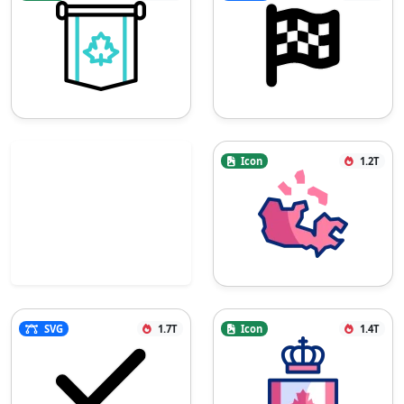
Icon
1.2T
SVG
1.7T
Icon
1.4T