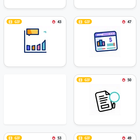
GIF
43
GIF
47
GIF
50
GIF
53
GIF
49