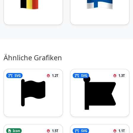
Ähnliche Grafiken
SVG
1.2T
SVG
1.3T
Icon
1.5T
SVG
1.1T