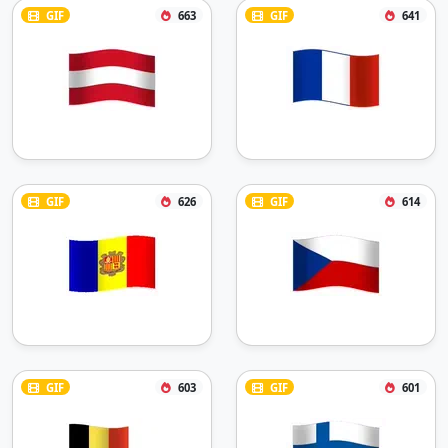
GIF
663
GIF
641
GIF
626
GIF
614
GIF
603
GIF
601