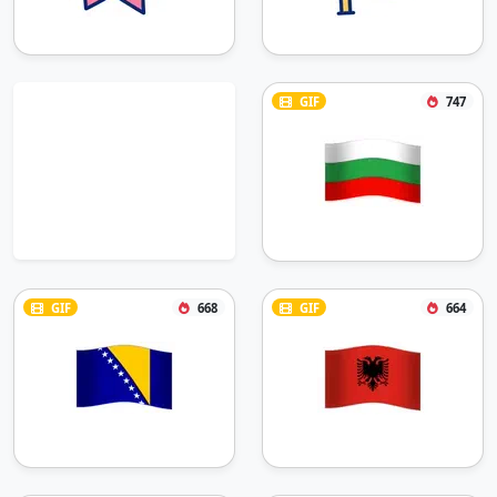
GIF
747
GIF
668
GIF
664