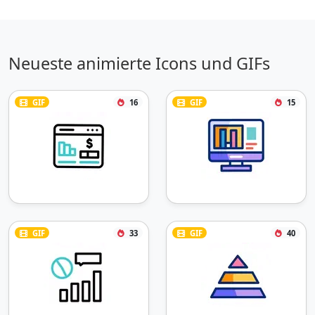
Neueste animierte Icons und GIFs
GIF
16
GIF
15
GIF
33
GIF
40