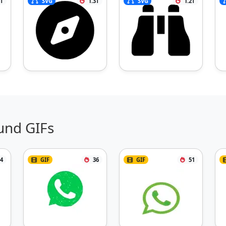
3T
SVG
1.3T
SVG
1.2T
und GIFs
4
GIF
36
GIF
51