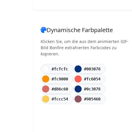
Dynamische Farbpalette
Klicken Sie, um die aus dem animierten GIF-
Bild Bonfire extrahierten Farbcodes zu
kopieren.
#fcfcfc
#003078
#fc9000
#fc6054
#d86c60
#0c3078
#fccc54
#905460