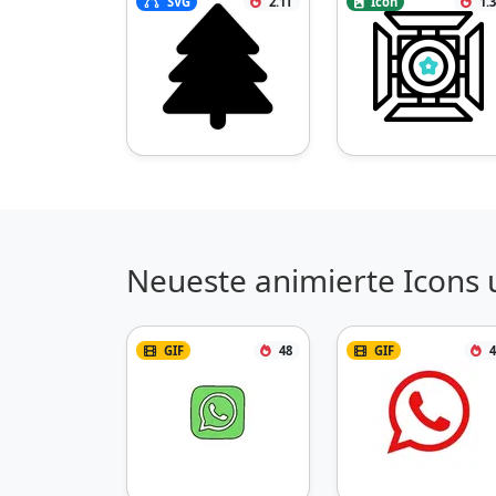
SVG
2.1T
Icon
1.
Neueste animierte Icons 
GIF
48
GIF
4