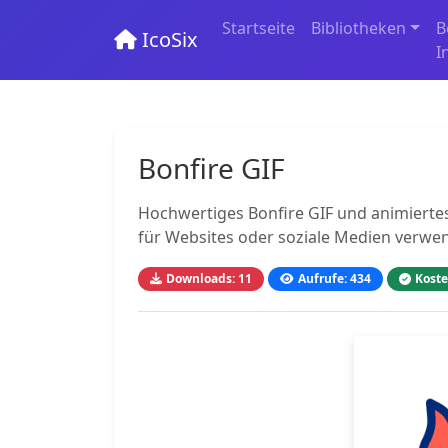
Startseite
Bibliotheken
B
IcoSix
I
Bonfire GIF
Hochwertiges Bonfire GIF und animiertes
für Websites oder soziale Medien verwe
Downloads: 11
Aufrufe: 434
Koste