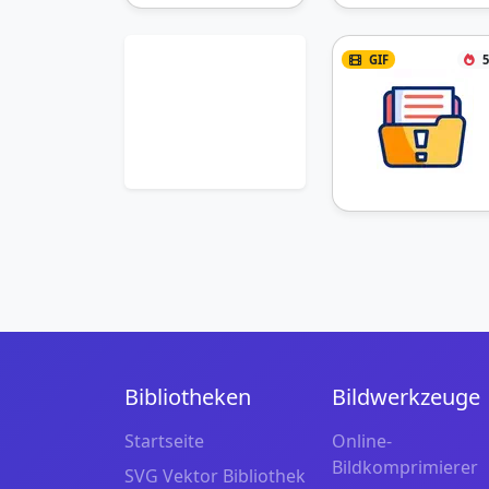
GIF
5
Bibliotheken
Bildwerkzeuge
Startseite
Online-
Bildkomprimierer
SVG Vektor Bibliothek