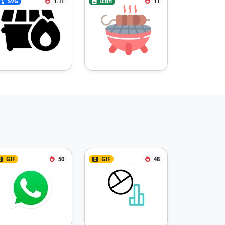
SVG
1.1T
Icon
1T
GIF
50
GIF
48