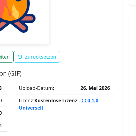
iten
Zurücksetzen
on (GIF)
B
Upload-Datum:
26. Mai 2026
0
Lizenz:
Kostenlose Lizenz -
CC0 1.0
Universell
0
n