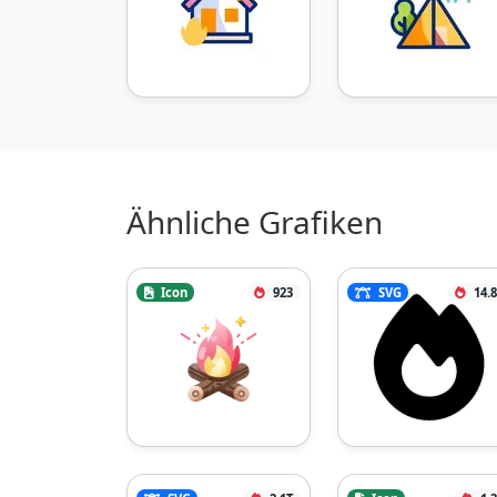
Ähnliche Grafiken
Icon
923
SVG
14.