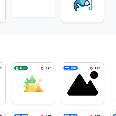
8T
Icon
1.2T
SVG
1.2T