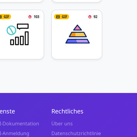
GIF
103
GIF
92
enste
Rechtliches
I-Dokumentation
Über uns
I-Anmeldung
Datenschutzrichtlinie