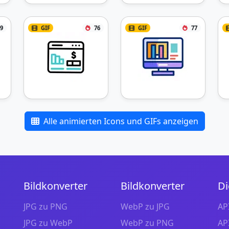
9
GIF
76
GIF
77
Alle animierten Icons und GIFs anzeigen
Bildkonverter
Bildkonverter
Di
JPG zu PNG
WebP zu JPG
AP
JPG zu WebP
WebP zu PNG
AP