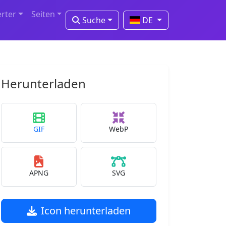
erter
Seiten
Suche
DE
Herunterladen
GIF
WebP
APNG
SVG
Icon herunterladen