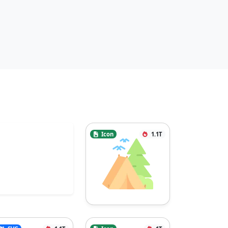
Icon
1.1T