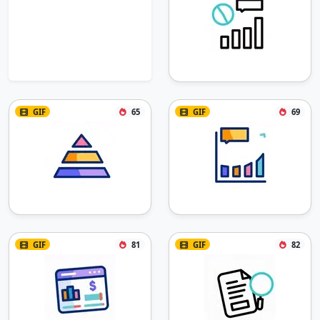
GIF
65
GIF
69
GIF
81
GIF
82