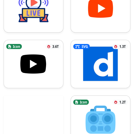
Icon
3.6T
SVG
1.3T
Icon
1.2T