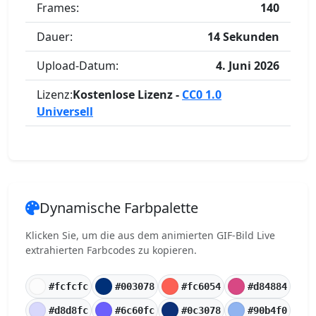
Frames:
140
Dauer:
14 Sekunden
Upload-Datum:
4. Juni 2026
Lizenz:
Kostenlose Lizenz -
CC0 1.0
Universell
Dynamische Farbpalette
Klicken Sie, um die aus dem animierten GIF-Bild Live
extrahierten Farbcodes zu kopieren.
#fcfcfc
#003078
#fc6054
#d84884
#d8d8fc
#6c60fc
#0c3078
#90b4f0