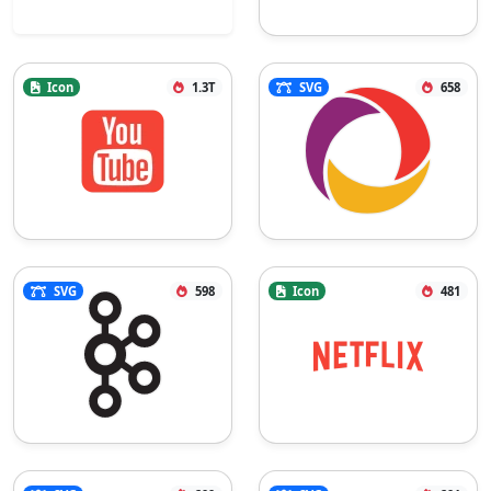
Icon
1.3T
SVG
658
SVG
598
Icon
481