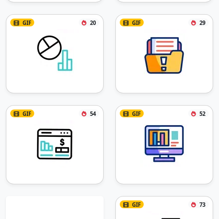
GIF
20
GIF
29
GIF
54
GIF
52
GIF
73