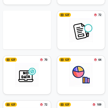
GIF
72
GIF
70
GIF
64
GIF
72
GIF
109