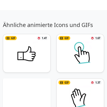
Ähnliche animierte Icons und GIFs
GIF
1.4T
GIF
1.6T
GIF
1.3T