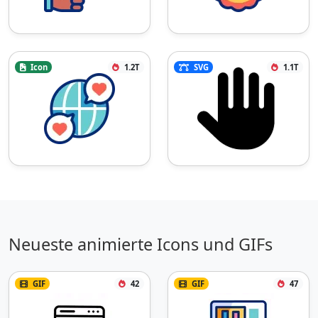
Icon
1.2T
SVG
1.1T
Neueste animierte Icons und GIFs
GIF
42
GIF
47