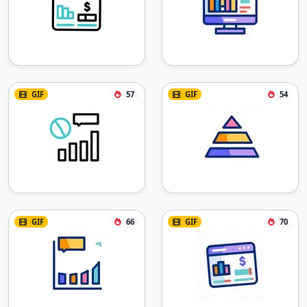
GIF
57
GIF
54
GIF
66
GIF
70