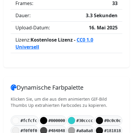
Frames:
33
Dauer:
3.3 Sekunden
Upload-Datum:
16. Mai 2025
Lizenz:
Kostenlose Lizenz -
CC0 1.0
Universell
Dynamische Farbpalette
Klicken Sie, um die aus dem animierten GIF-Bild
Thumbs Up extrahierten Farbcodes zu kopieren.
#fcfcfc
#000000
#30cccc
#0c0c0c
#f0f0f0
#484848
#a8a8a8
#181818