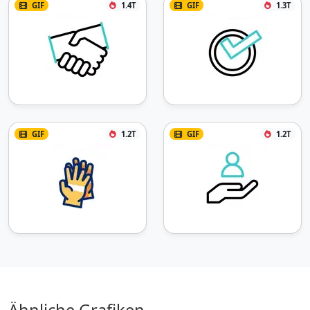
GIF
1.4T
GIF
1.3T
GIF
1.2T
GIF
1.2T
Ähnliche Grafiken