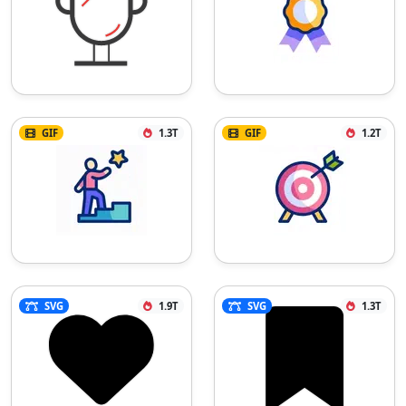
GIF
1.3T
GIF
1.2T
SVG
1.9T
SVG
1.3T