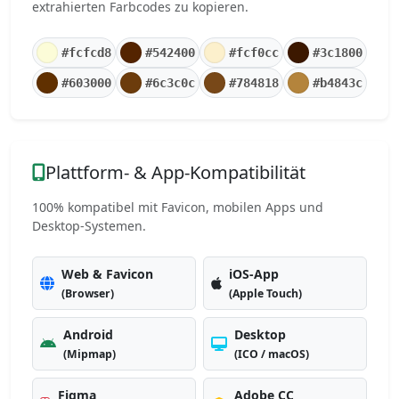
extrahierten Farbcodes zu kopieren.
#fcfcd8
#542400
#fcf0cc
#3c1800
#603000
#6c3c0c
#784818
#b4843c
Plattform- & App-Kompatibilität
100% kompatibel mit Favicon, mobilen Apps und
Desktop-Systemen.
Web & Favicon
iOS-App
(Browser)
(Apple Touch)
Android
Desktop
(Mipmap)
(ICO / macOS)
Figma
Adobe CC