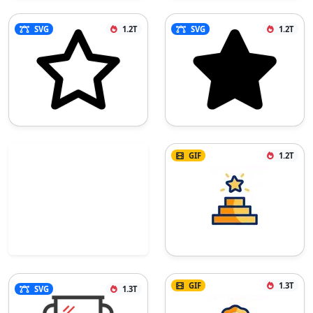
SVG
1.2T
SVG
1.2T
GIF
1.2T
GIF
1.3T
SVG
1.3T