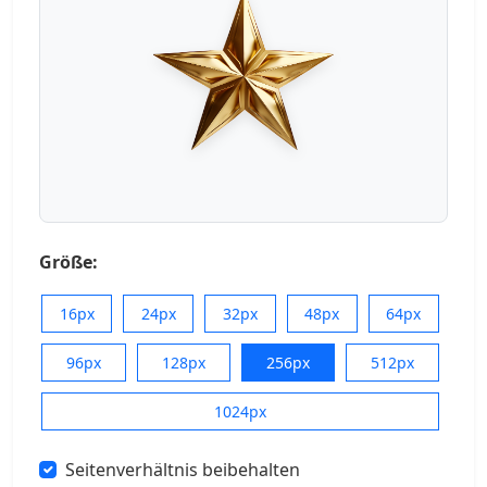
Größe:
16px
24px
32px
48px
64px
96px
128px
256px
512px
1024px
Seitenverhältnis beibehalten