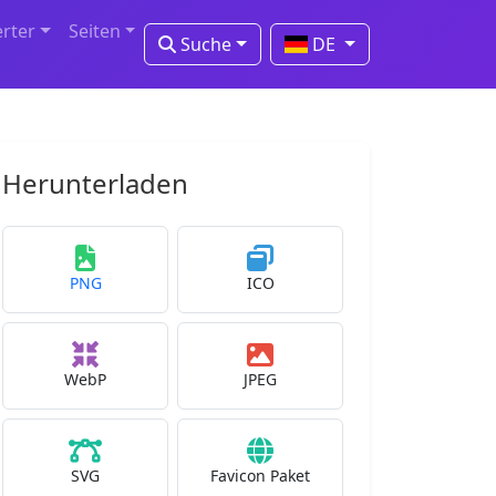
erter
Seiten
Suche
DE
Herunterladen
PNG
ICO
WebP
JPEG
SVG
Favicon Paket