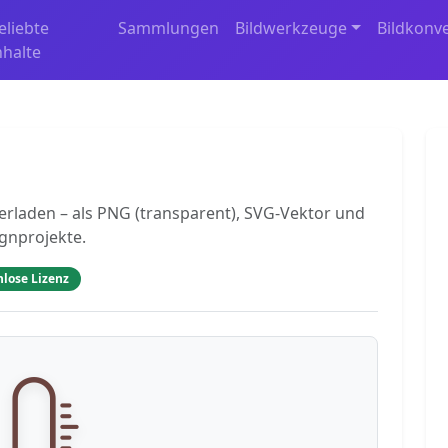
eliebte
Sammlungen
Bildwerkzeuge
Bildkonv
nhalte
rladen – als PNG (transparent), SVG-Vektor und
ignprojekte.
nlose Lizenz