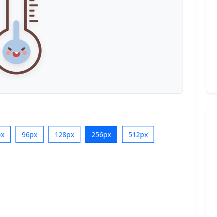
px
96px
128px
256px
512px