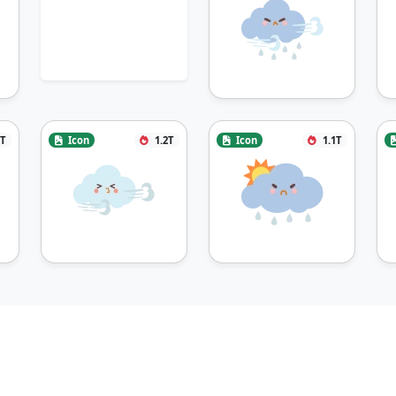
2T
Icon
1.2T
Icon
1.1T