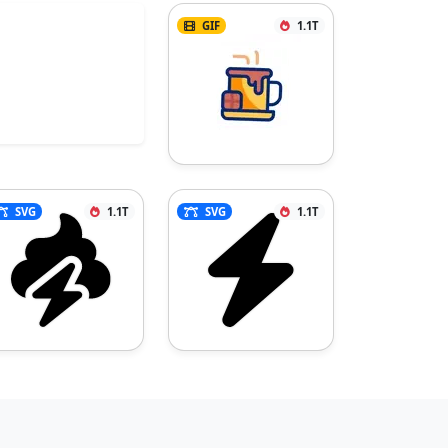
GIF
1.1T
SVG
1.1T
SVG
1.1T