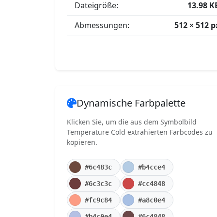
Dateigröße:
13.98 K
Abmessungen:
512 × 512 p
Dynamische Farbpalette
Klicken Sie, um die aus dem Symbolbild
Temperature Cold extrahierten Farbcodes zu
kopieren.
#6c483c
#b4cce4
#6c3c3c
#cc4848
#fc9c84
#a8c0e4
#b4c0e4
#6c4848