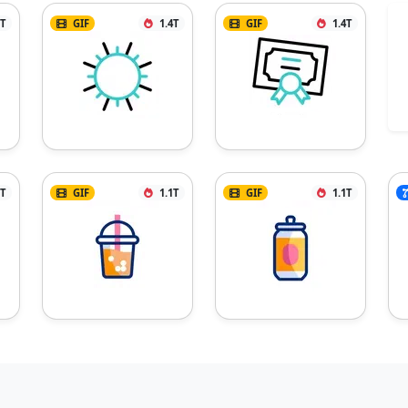
7T
GIF
1.4T
GIF
1.4T
1T
GIF
1.1T
GIF
1.1T