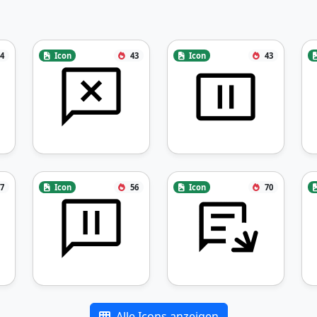
4
Icon
43
Icon
43
7
Icon
56
Icon
70
Alle Icons anzeigen