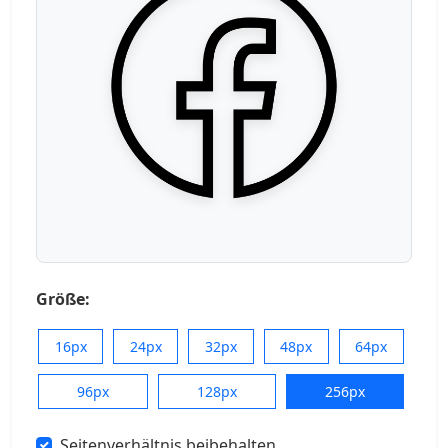
Größe:
16px
24px
32px
48px
64px
96px
128px
256px
Seitenverhältnis beibehalten