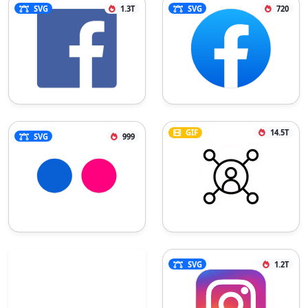
SVG
1.3T
SVG
720
GIF
14.5T
SVG
999
SVG
1.2T