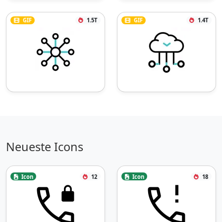
GIF
1.5T
GIF
1.4T
Neueste Icons
Icon
12
Icon
18