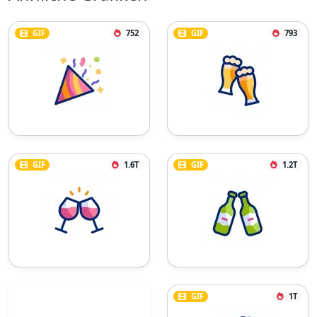
GIF
752
GIF
793
GIF
1.6T
GIF
1.2T
GIF
1T