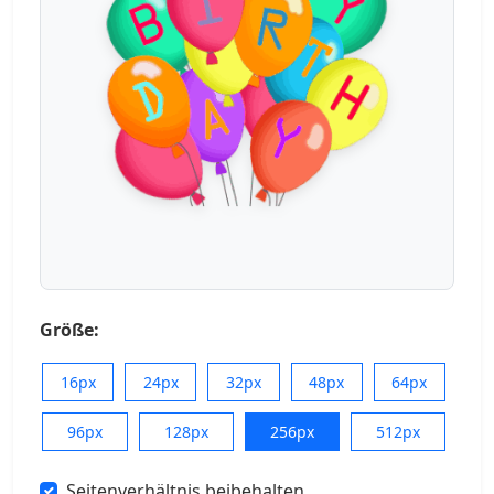
Größe:
16px
24px
32px
48px
64px
96px
128px
256px
512px
Seitenverhältnis beibehalten