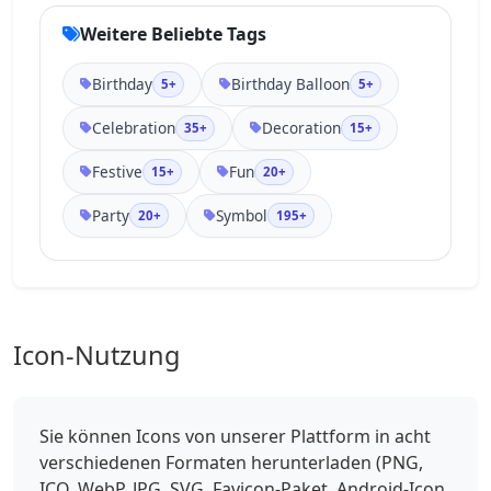
Weitere Beliebte Tags
Birthday
Birthday Balloon
5+
5+
Celebration
Decoration
35+
15+
Festive
Fun
15+
20+
Party
Symbol
20+
195+
Icon-Nutzung
Sie können Icons von unserer Plattform in acht
verschiedenen Formaten herunterladen (PNG,
ICO, WebP, JPG, SVG, Favicon-Paket, Android-Icon