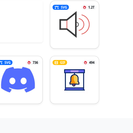
SVG
1.2T
SVG
736
GIF
494