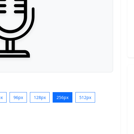
px
96px
128px
256px
512px