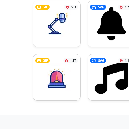
GIF
533
SVG
1.
GIF
1.1T
SVG
1.