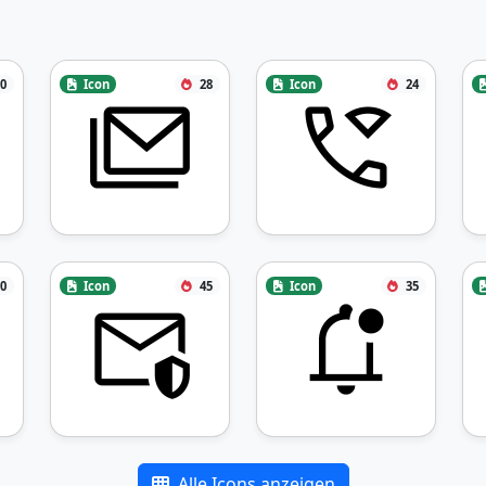
0
Icon
28
Icon
24
0
Icon
45
Icon
35
Alle Icons anzeigen