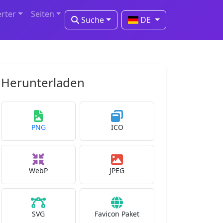
erter
Seiten
Suche
DE
Herunterladen
PNG
ICO
WebP
JPEG
SVG
Favicon Paket