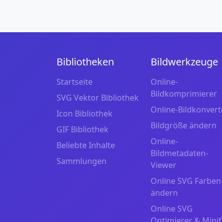
Bibliotheken
Bildwerkzeuge
Startseite
Online-
Bildkomprimierer
SVG Vektor Bibliothek
Online-Bildkonvert
Icon Bibliothek
Bildgröße ändern
GIF Bibliothek
Online-
Beliebte Inhalte
Bildmetadaten-
Sammlungen
Viewer
Online SVG Farben
ändern
Online SVG
Optimierer & Minif