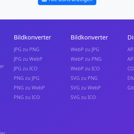
Bildkonverter
Bildkonverter
Di
JPG zu PNG
WebP zu JPG
AP
JPG zu WebP
WebP zu PNG
AP
er
JPG zu ICO
WebP zu ICO
CD
PNG zu JPG
SVG zu PNG
DM
PNG zu WebP
SVG zu WebP
Gi
PNG zu ICO
SVG zu ICO
ier