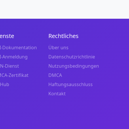
enste
Rechtliches
I-Dokumentation
Über uns
I-Anmeldung
Datenschutzrichtlinie
N-Dienst
Nutzungsbedingungen
CA-Zertifikat
DMCA
tHub
Haftungsausschluss
Kontakt