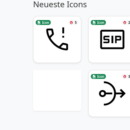
Neueste Icons
Icon
5
Icon
2
Icon
3