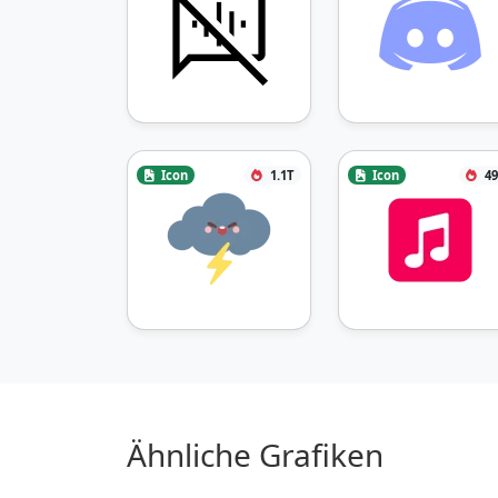
Icon
1.1T
Icon
49
Ähnliche Grafiken