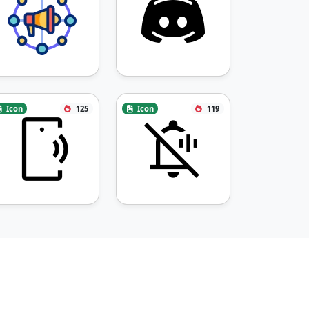
Icon
125
Icon
119