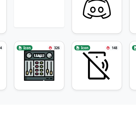
4
Icon
326
Icon
148