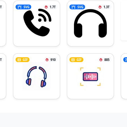
7T
SVG
1.7T
SVG
1.3T
1T
GIF
910
GIF
885