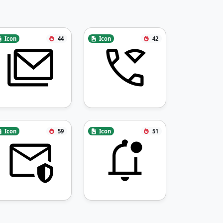
Icon
44
Icon
42
Icon
59
Icon
51