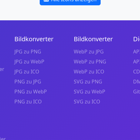
Bildkonverter
Bildkonverter
Di
JPG zu PNG
WebP zu JPG
AP
JPG zu WebP
WebP zu PNG
AP
er
JPG zu ICO
WebP zu ICO
CD
PNG zu JPG
SVG zu PNG
DM
PNG zu WebP
SVG zu WebP
Gi
PNG zu ICO
SVG zu ICO
ier