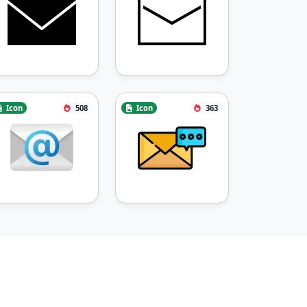
Icon
508
Icon
363