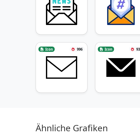
Icon
996
Icon
93
Ähnliche Grafiken