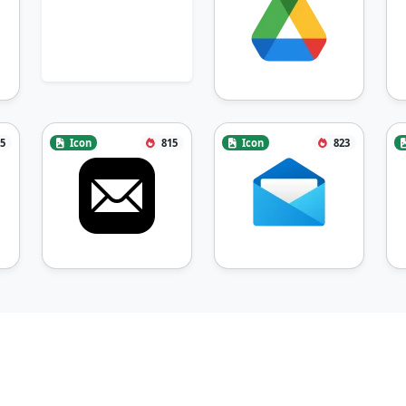
5
Icon
815
Icon
823