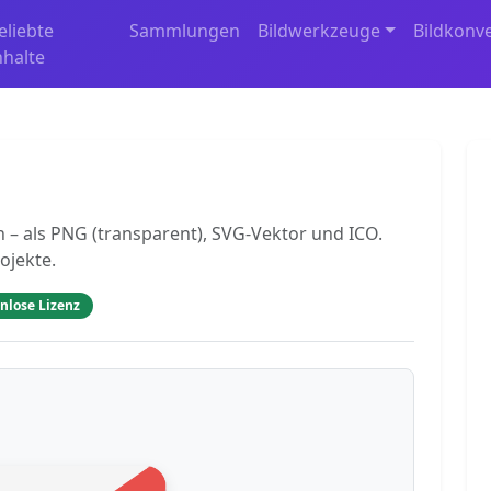
eliebte
Sammlungen
Bildwerkzeuge
Bildkonv
nhalte
 – als PNG (transparent), SVG-Vektor und ICO.
ojekte.
nlose Lizenz