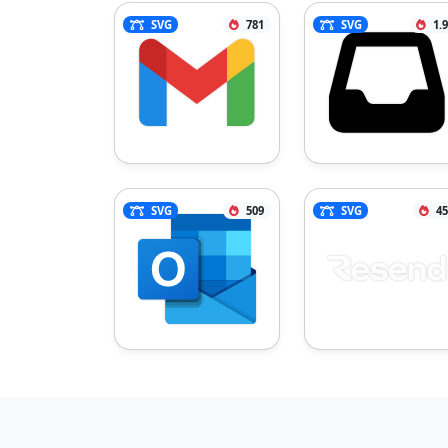
SVG
781
SVG
1.
SVG
509
SVG
45