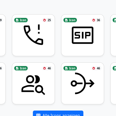
9
Icon
25
Icon
36
6
Icon
46
Icon
46
Alle Icons anzeigen