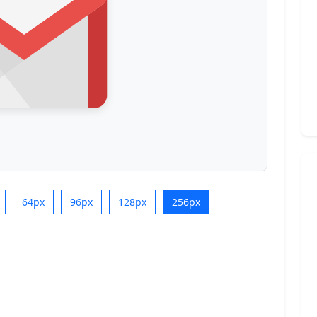
64px
96px
128px
256px