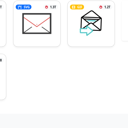
9T
SVG
1.3T
GIF
1.2T
8