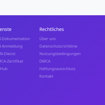
enste
Rechtliches
I-Dokumentation
Über uns
I-Anmeldung
Datenschutzrichtlinie
N-Dienst
Nutzungsbedingungen
CA-Zertifikat
DMCA
tHub
Haftungsausschluss
Kontakt