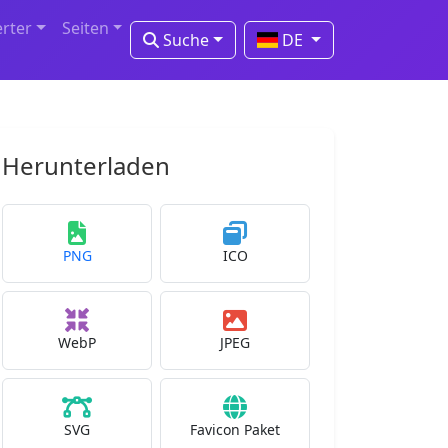
erter
Seiten
Suche
DE
Herunterladen
PNG
ICO
WebP
JPEG
SVG
Favicon Paket