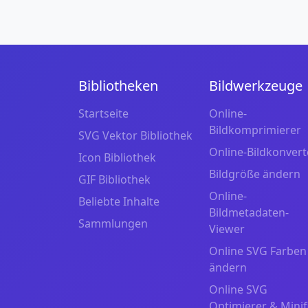
Bibliotheken
Bildwerkzeuge
Startseite
Online-
Bildkomprimierer
SVG Vektor Bibliothek
Online-Bildkonvert
Icon Bibliothek
Bildgröße ändern
GIF Bibliothek
Online-
Beliebte Inhalte
Bildmetadaten-
Sammlungen
Viewer
Online SVG Farben
ändern
Online SVG
Optimierer & Minif