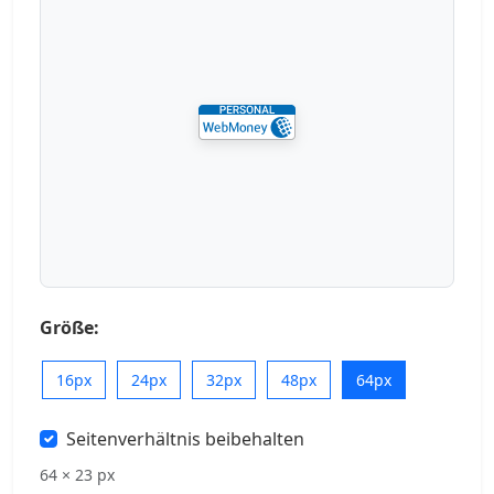
Größe:
16px
24px
32px
48px
64px
Seitenverhältnis beibehalten
64 × 23 px