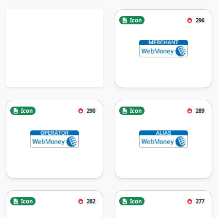
Icon
296
Icon
290
Icon
289
Icon
282
Icon
277