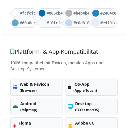
#fcfcfc
#006cb4
#b4b4b4
#2484c0
#60a8cc
#f0fcfc
#c0d8f0
#e4f0fc
Plattform- & App-Kompatibilität
100% kompatibel mit Favicon, mobilen Apps und
Desktop-Systemen.
Web & Favicon
iOS-App
(Browser)
(Apple Touch)
Android
Desktop
(Mipmap)
(ICO / macOS)
Figma
Adobe CC