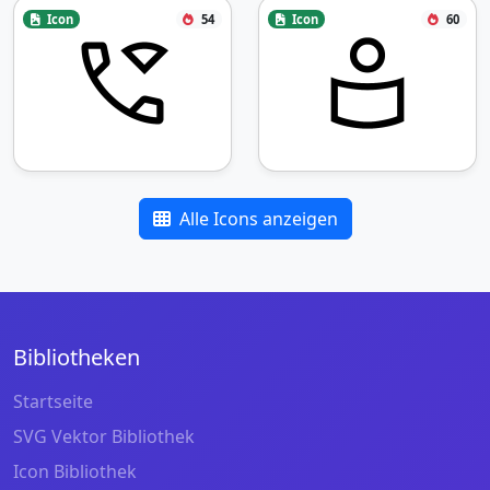
Icon
54
Icon
60
Alle Icons anzeigen
Bibliotheken
Startseite
SVG Vektor Bibliothek
Icon Bibliothek