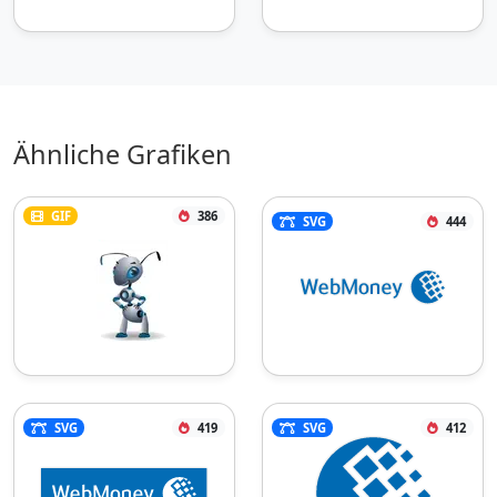
Ähnliche Grafiken
GIF
386
SVG
444
SVG
419
SVG
412