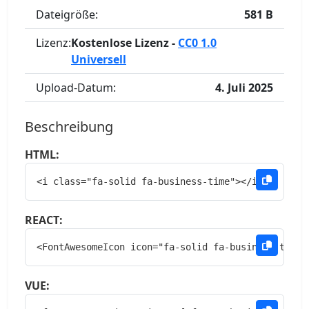
Dateigröße:
581 B
Lizenz:
Kostenlose Lizenz -
CC0 1.0
Universell
Upload-Datum:
4. Juli 2025
Beschreibung
HTML:
<i class="fa-solid fa-business-time"></i>
REACT:
<FontAwesomeIcon icon="fa-solid fa-business-time"
VUE: