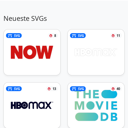
Neueste SVGs
SVG
8
SVG
11
SVG
13
SVG
40