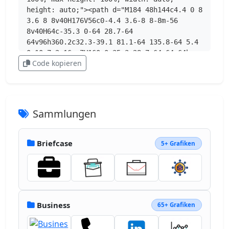
height: auto;"><path d="M184 48h144c4.4 0 8 
3.6 8 8v40H176V56c0-4.4 3.6-8 8-8m-56 
8v40H64c-35.3 0-64 28.7-64 
64v96h360.2c32.3-39.1 81.1-64 135.8-64 5.4 
0 10.7.2 16 .7V160c0-35.3-28.7-64-64-64h-
Code kopieren
64V56c0-30.9-25.1-56-56-56H184c-30.9 0-56 
25.1-56 56m192 296h-96c-17.7 0-32-14.3-32-
32v-32H0v128c0 35.3 28.7 64 64 64h296.2c-
25.1-30.4-40.2-69.5-40.2-112 0-5.4.2-
10.7.7-16zm320 16a144 144 0 1 0-288 0 144 
Sammlungen
144 0 1 0 288 0m-144-80c8.8 0 16 7.2 16 
16v48h32c8.8 0 16 7.2 16 16s-7.2 16-16 16h-
48c-8.8 0-16-7.2-16-16v-64c0-8.8 7.2-16 16-
Briefcase
5+ Grafiken
16"></path></svg>
Business
65+ Grafiken