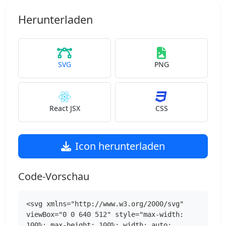
Herunterladen
SVG
PNG
React JSX
CSS
Icon herunterladen
Code-Vorschau
<svg xmlns="http://www.w3.org/2000/svg" 
viewBox="0 0 640 512" style="max-width: 
100%; max-height: 100%; width: auto; 