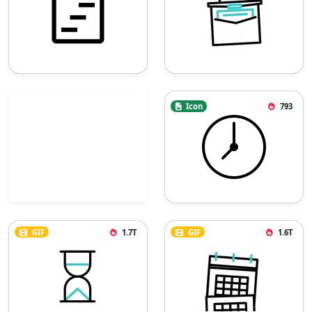
Icon
793
GIF
1.7T
GIF
1.6T