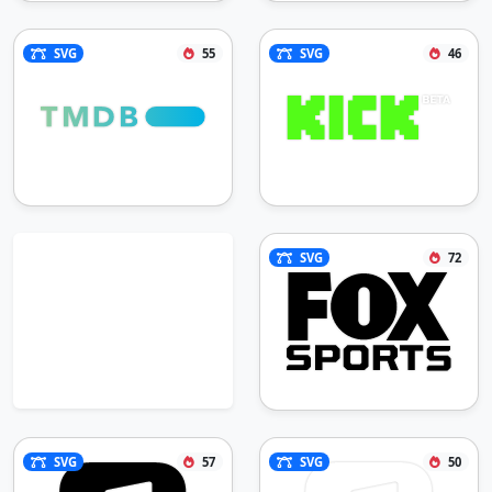
SVG
55
SVG
46
SVG
72
SVG
57
SVG
50