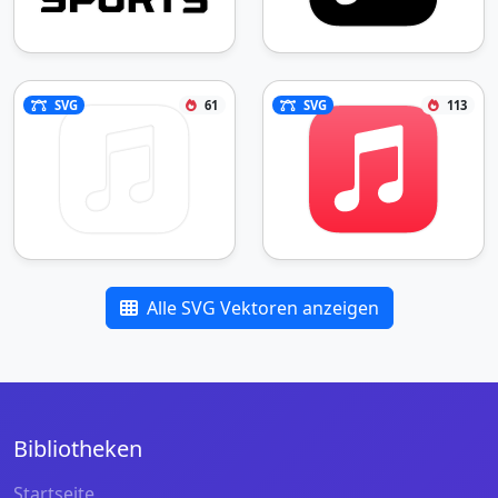
SVG
61
SVG
113
Alle SVG Vektoren anzeigen
Bibliotheken
Startseite