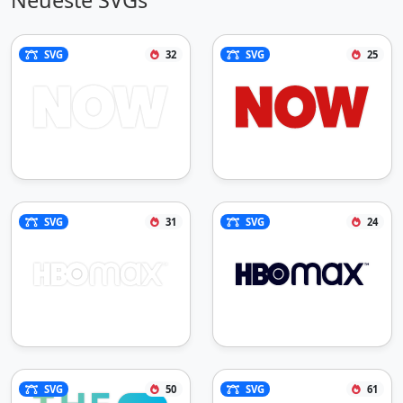
SVG
32
SVG
25
SVG
31
SVG
24
SVG
50
SVG
61