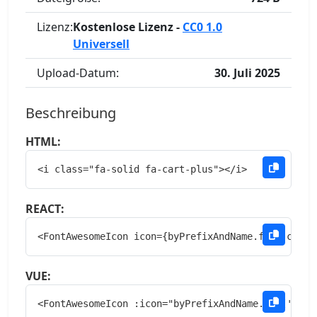
Lizenz:
Kostenlose Lizenz -
CC0 1.0
Universell
Upload-Datum:
30. Juli 2025
Beschreibung
HTML:
<i class="fa-solid fa-cart-plus"></i>
REACT:
<FontAwesomeIcon icon={byPrefixAndName.fas['cart-
VUE:
<FontAwesomeIcon :icon="byPrefixAndName.fas['cart