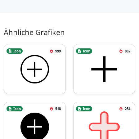
Ähnliche Grafiken
Icon
999
Icon
882
Icon
518
Icon
254