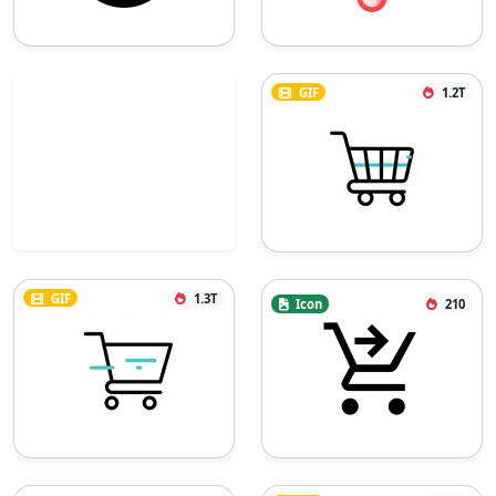
GIF
1.2T
GIF
1.3T
Icon
210