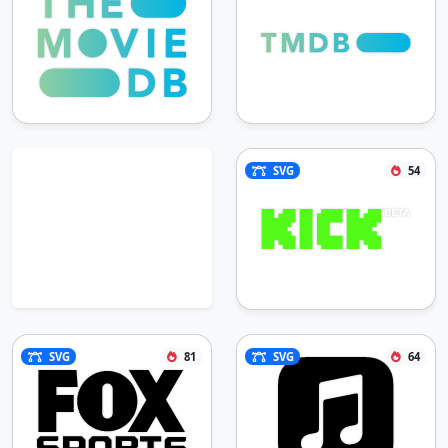
SVG
54
SVG
81
SVG
64