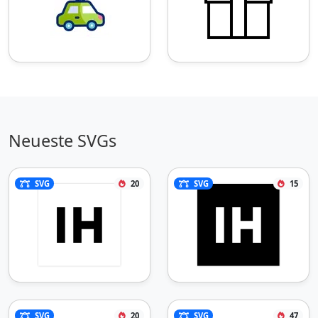
Neueste SVGs
SVG
20
SVG
15
SVG
20
SVG
47