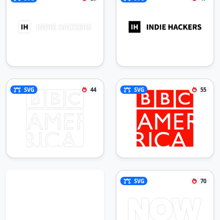
SVG
44
SVG
55
SVG
70