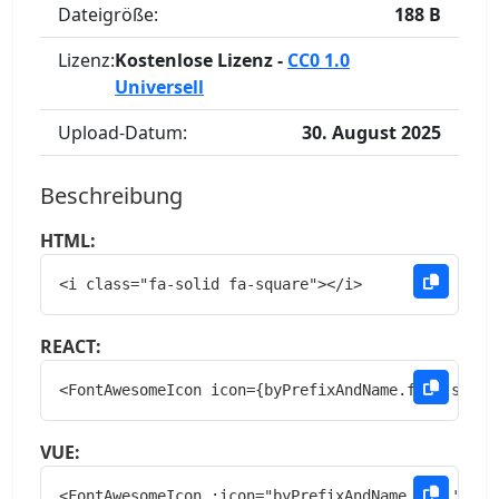
Dateigröße:
188 B
Lizenz:
Kostenlose Lizenz -
CC0 1.0
Universell
Upload-Datum:
30. August 2025
Beschreibung
HTML:
<i class="fa-solid fa-square"></i>
REACT:
<FontAwesomeIcon icon={byPrefixAndName.fas['squar
VUE:
<FontAwesomeIcon :icon="byPrefixAndName.fas['squa