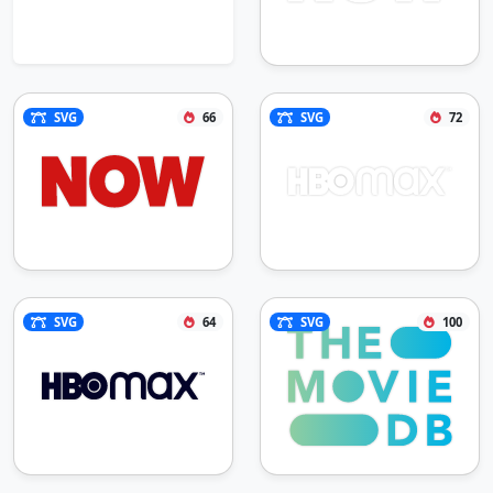
SVG
66
SVG
72
SVG
64
SVG
100