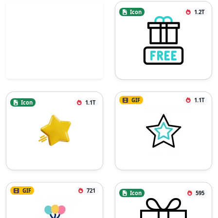
Icon
1.2T
GIF
1.1T
Icon
1.1T
GIF
721
Icon
595