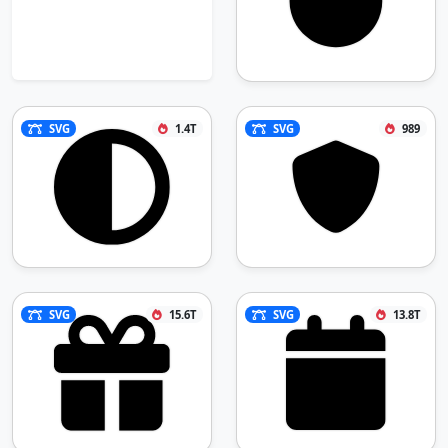
SVG
1.4T
SVG
989
SVG
15.6T
SVG
13.8T