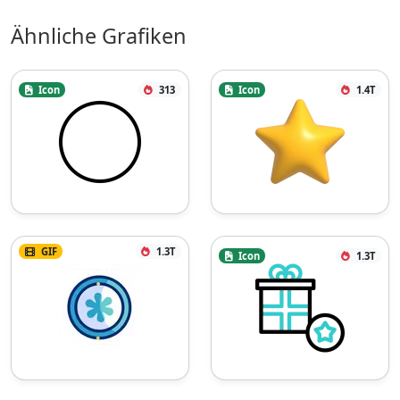
Ähnliche Grafiken
Icon
313
Icon
1.4T
GIF
1.3T
Icon
1.3T