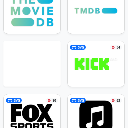
SVG
54
SVG
80
SVG
63