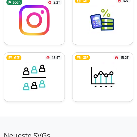
GIF
327
Icon
2.2T
GIF
15.4T
GIF
15.2T
Neueste SVGs