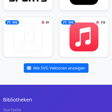
SVG
61
SVG
113
Alle SVG Vektoren anzeigen
Bibliotheken
Startseite