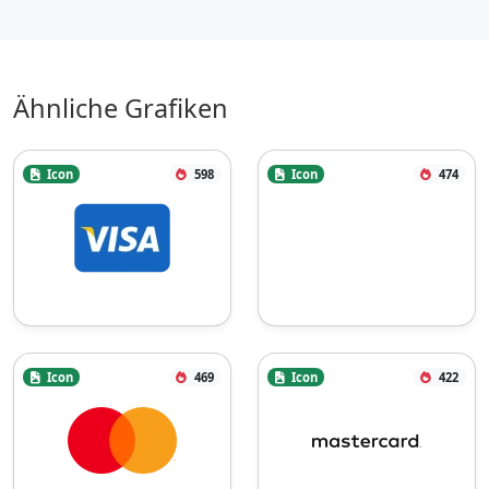
Ähnliche Grafiken
Icon
598
Icon
474
Icon
469
Icon
422