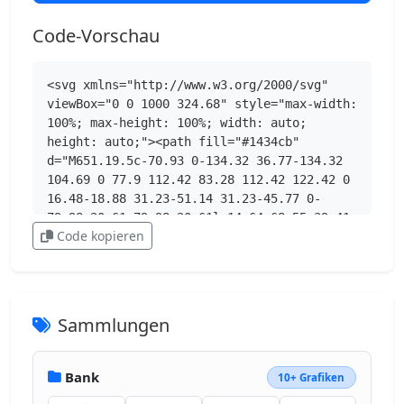
Code-Vorschau
<svg xmlns="http://www.w3.org/2000/svg" 
viewBox="0 0 1000 324.68" style="max-width: 
100%; max-height: 100%; width: auto; 
height: auto;"><path fill="#1434cb" 
d="M651.19.5c-70.93 0-134.32 36.77-134.32 
104.69 0 77.9 112.42 83.28 112.42 122.42 0 
16.48-18.88 31.23-51.14 31.23-45.77 0-
79.98-20.61-79.98-20.61l-14.64 68.55s39.41 
Code kopieren
17.41 91.73 17.41c77.55 0 138.58-38.57 
138.58-107.66 0-82.32-112.89-87.54-112.89-
123.86 0-12.91 15.5-27.05 47.66-27.05 36.29 
0 65.89 14.99 65.89 14.99l14.33-
66.2S696.61.5 651.18.5ZM2.22 5.5.5 
Sammlungen
15.49s29.84 5.46 56.72 16.36c34.61 12.49 
37.07 19.77 42.9 42.35l63.51 
244.83h85.14L379.93 5.5h-84.94l-84.28 
Bank
10+ Grafiken
213.17-34.39-180.7c-3.15-20.68-19.13-32.48-