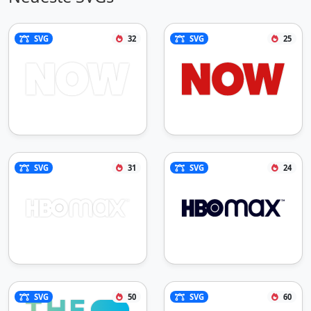
SVG
32
SVG
25
SVG
31
SVG
24
SVG
50
SVG
60