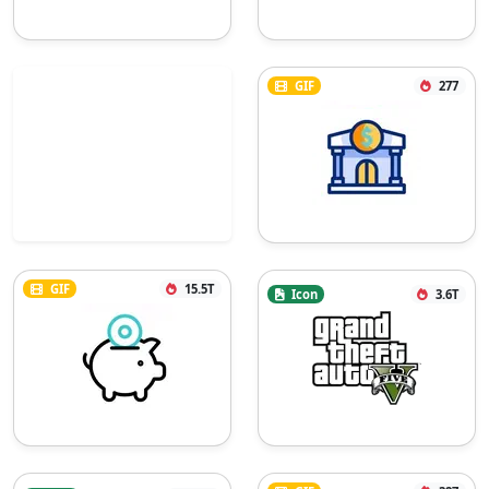
GIF
277
GIF
15.5T
Icon
3.6T