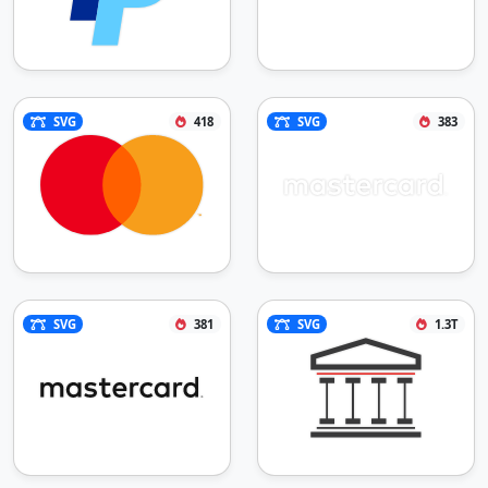
SVG
418
SVG
383
SVG
381
SVG
1.3T