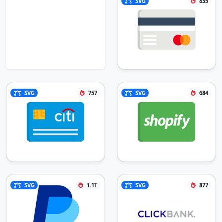
SVG
835
SVG
757
SVG
684
SVG
1.1T
SVG
877