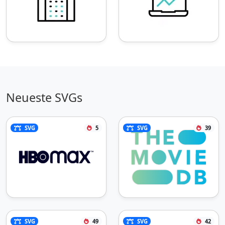
Neueste SVGs
SVG
5
SVG
39
SVG
49
SVG
42