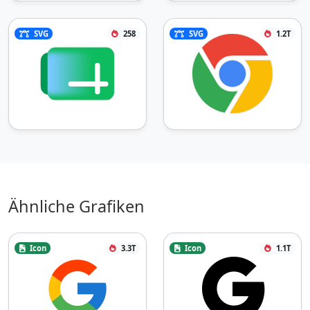
SVG
258
SVG
1.2T
Ähnliche Grafiken
Icon
3.3T
Icon
1.1T