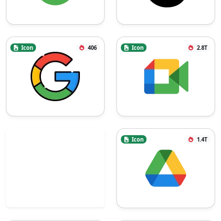
Icon
406
Icon
2.8T
Icon
1.4T