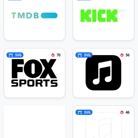
SVG
70
SVG
56
SVG
46