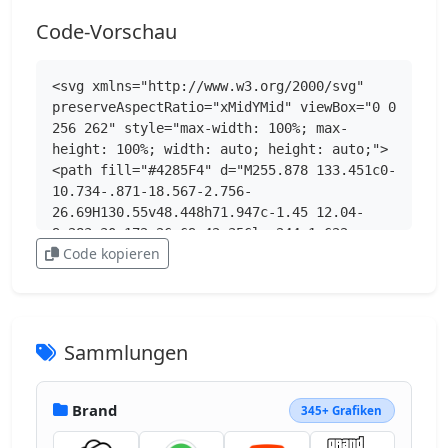
Code-Vorschau
<svg xmlns="http://www.w3.org/2000/svg" 
preserveAspectRatio="xMidYMid" viewBox="0 0 
256 262" style="max-width: 100%; max-
height: 100%; width: auto; height: auto;">
<path fill="#4285F4" d="M255.878 133.451c0-
10.734-.871-18.567-2.756-
26.69H130.55v48.448h71.947c-1.45 12.04-
9.283 30.172-26.69 42.356l-.244 1.622 
Code kopieren
38.755 30.023 2.685.268c24.659-22.774 
38.875-56.282 38.875-96.027"></path><path 
fill="#34A853" d="M130.55 261.1c35.248 0 
64.839-11.605 86.453-31.622l-41.196-
31.913c-11.024 7.688-25.82 13.055-45.257 
Sammlungen
13.055-34.523 0-63.824-22.773-74.269-
54.25l-1.531.13-40.298 31.187-.527 
1.465C35.393 231.798 79.49 261.1 130.55 
Brand
345+ Grafiken
261.1"></path><path fill="#FBBC05" 
d="M56.281 156.37c-2.756-8.123-4.351-