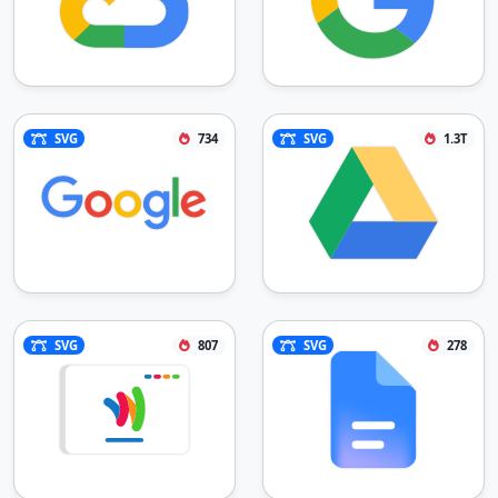
SVG
734
SVG
1.3T
SVG
807
SVG
278