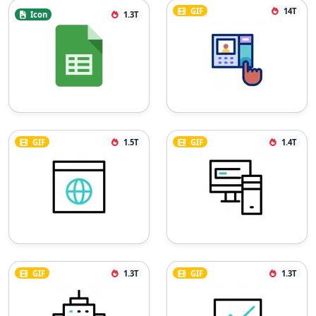
GIF
14T
Icon
1.3T
GIF
1.5T
GIF
1.4T
GIF
1.3T
GIF
1.3T