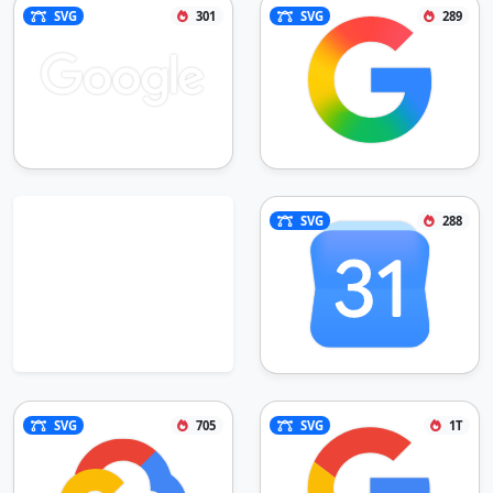
SVG
301
SVG
289
SVG
288
SVG
705
SVG
1T