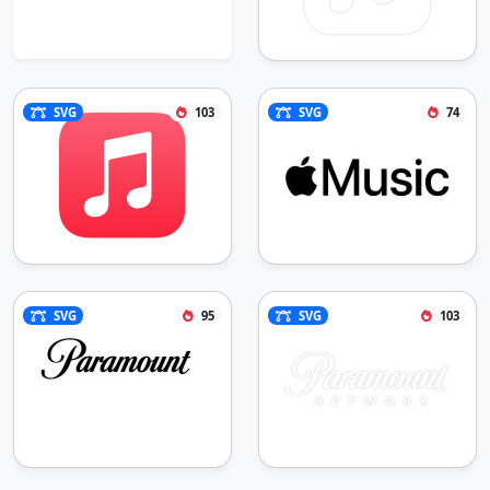
SVG
103
SVG
74
SVG
95
SVG
103