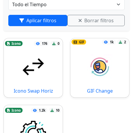
Aplicar filtros
Borrar filtros
GIF
1k
2
Icono
176
0
Icono Swap Horiz
GIF Change
Icono
1.2k
10