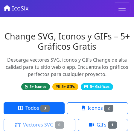
IcoSix
Change SVG, Iconos y GIFs – 5+
Gráficos Gratis
Descarga vectores SVG, iconos y GIFs Change de alta
calidad para tu sitio web o app. Encuentra los gráficos
perfectos para cualquier proyecto.
5+ Iconos
5+ GIFs
5+ Gráficos
Todos
Iconos
3
2
Vectores SVG
GIFs
0
1