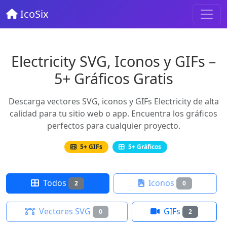
IcoSix
Electricity SVG, Iconos y GIFs –
5+ Gráficos Gratis
Descarga vectores SVG, iconos y GIFs Electricity de alta
calidad para tu sitio web o app. Encuentra los gráficos
perfectos para cualquier proyecto.
5+ GIFs
5+ Gráficos
Todos
Iconos
2
0
Vectores SVG
GIFs
0
2