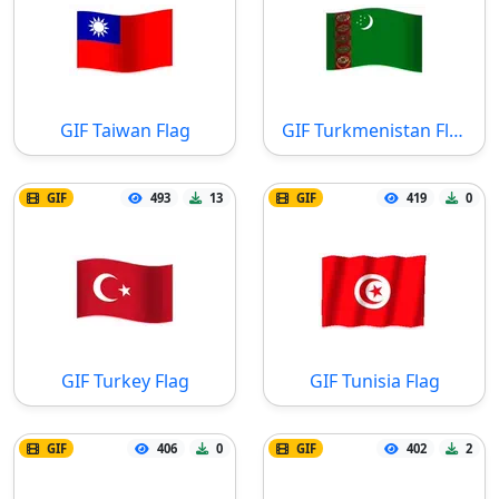
GIF Taiwan Flag
GIF Turkmenistan Flag
GIF
493
13
GIF
419
0
GIF Turkey Flag
GIF Tunisia Flag
GIF
406
0
GIF
402
2