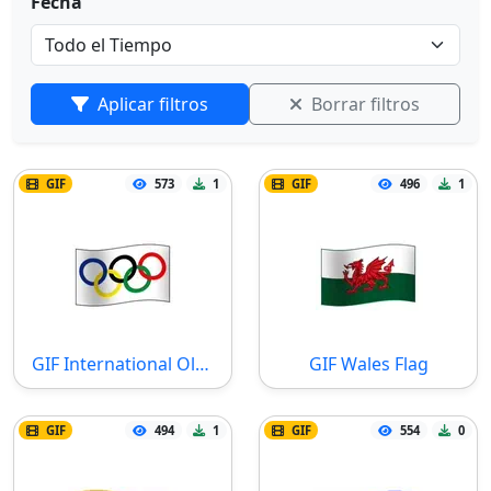
Fecha
Aplicar filtros
Borrar filtros
GIF
573
1
GIF
496
1
GIF International Olympic Committee Flag
GIF Wales Flag
GIF
494
1
GIF
554
0