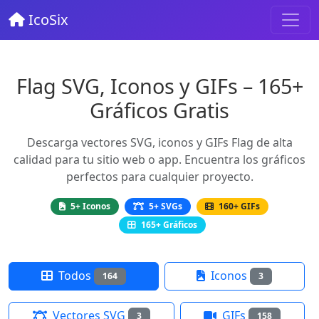
IcoSix
Flag SVG, Iconos y GIFs – 165+
Gráficos Gratis
Descarga vectores SVG, iconos y GIFs Flag de alta
calidad para tu sitio web o app. Encuentra los gráficos
perfectos para cualquier proyecto.
5+ Iconos
5+ SVGs
160+ GIFs
165+ Gráficos
Todos
Iconos
164
3
Vectores SVG
GIFs
3
158