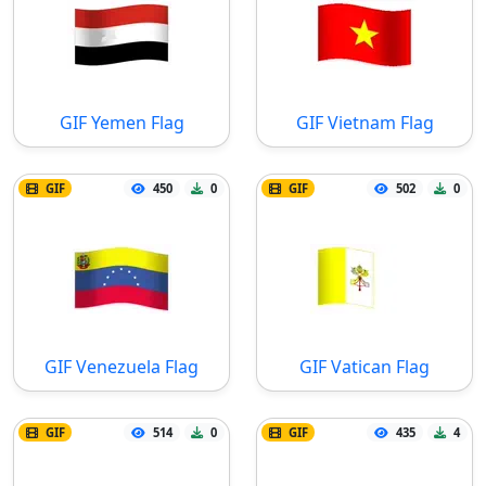
GIF Yemen Flag
GIF Vietnam Flag
GIF
450
0
GIF
502
0
GIF Venezuela Flag
GIF Vatican Flag
GIF
514
0
GIF
435
4