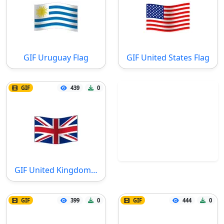
GIF Uruguay Flag
GIF United States Flag
GIF
439
0
GIF United Kingdom Flag
GIF
399
0
GIF
444
0