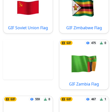
GIF Soviet Union Flag
GIF Zimbabwe Flag
GIF
475
0
GIF Zambia Flag
GIF
559
0
GIF
467
1