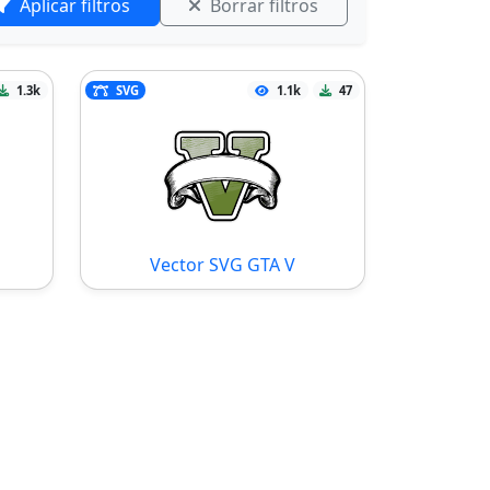
Aplicar filtros
Borrar filtros
1.3k
SVG
1.1k
47
Vector SVG GTA V