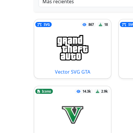
SVG
867
18
SV
Vector SVG GTA
Icono
14.3k
2.9k