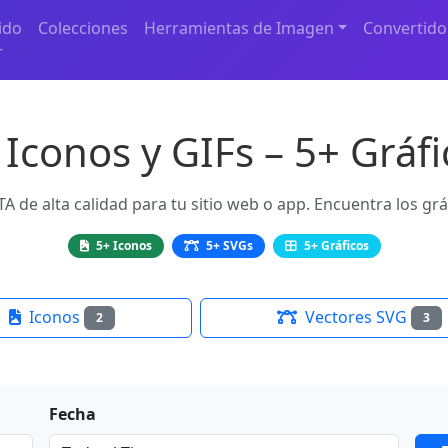
ido
Colecciones
Herramientas de Imagen
Convertido
r
Iconos y GIFs – 5+ Gráfi
A de alta calidad para tu sitio web o app. Encuentra los grá
5+ Iconos
5+ SVGs
5+ Gráficos
Iconos
Vectores SVG
2
3
Fecha