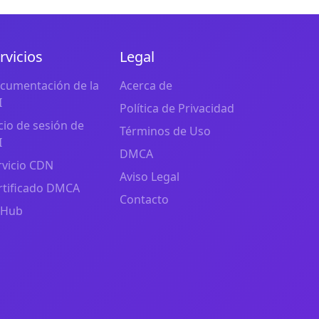
rvicios
Legal
cumentación de la
Acerca de
I
Política de Privacidad
icio de sesión de
Términos de Uso
I
DMCA
rvicio CDN
Aviso Legal
rtificado DMCA
Contacto
tHub