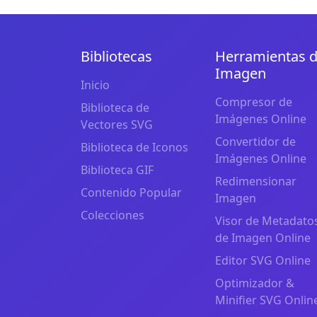
Bibliotecas
Herramientas 
Imagen
Inicio
Compresor de
Biblioteca de
Imágenes Online
Vectores SVG
Convertidor de
Biblioteca de Iconos
Imágenes Online
Biblioteca GIF
Redimensionar
Contenido Popular
Imagen
Colecciones
Visor de Metadato
de Imagen Online
Editor SVG Online
Optimizador &
Minifier SVG Onlin