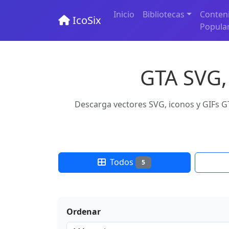
Inicio
Bibliotecas
Conten
IcoSix
Popula
GTA SVG, 
Descarga vectores SVG, iconos y GIFs GT
Todos
5
Ordenar