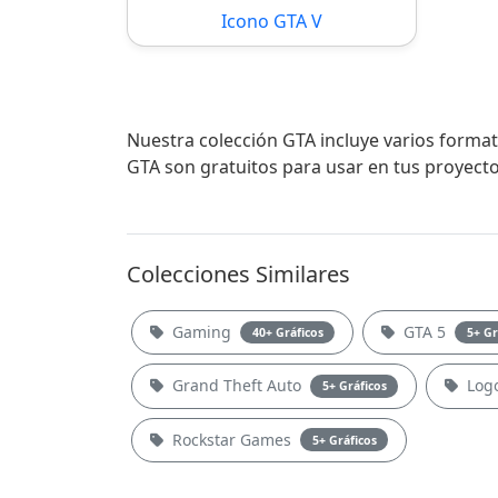
Icono GTA V
Nuestra colección GTA incluye varios format
GTA son gratuitos para usar en tus proyecto
Colecciones Similares
Gaming
GTA 5
40+ Gráficos
5+ Gr
Grand Theft Auto
Log
5+ Gráficos
Rockstar Games
5+ Gráficos