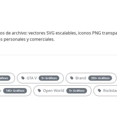
os de archivo: vectores SVG escalables, iconos PNG transpa
s personales y comerciales.
GTA V
Brand
áficos
5+ Gráficos
355+ Gráficos
o
Open World
Rocksta
145+ Gráficos
5+ Gráficos