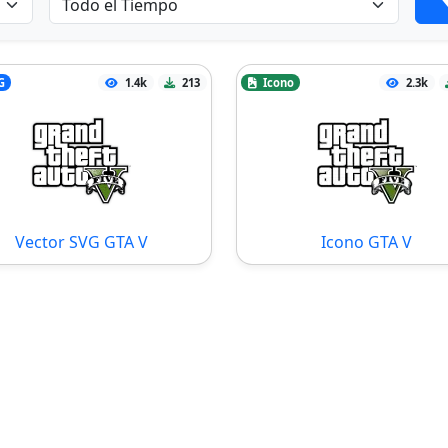
G
1.4k
213
Icono
2.3k
Vector SVG GTA V
Icono GTA V