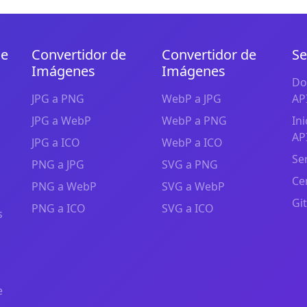
de
Convertidor de
Convertidor de
Se
Imágenes
Imágenes
Do
JPG a PNG
WebP a JPG
AP
JPG a WebP
WebP a PNG
In
AP
JPG a ICO
WebP a ICO
Se
PNG a JPG
SVG a PNG
Ce
PNG a WebP
SVG a WebP
Gi
PNG a ICO
SVG a ICO
s
e