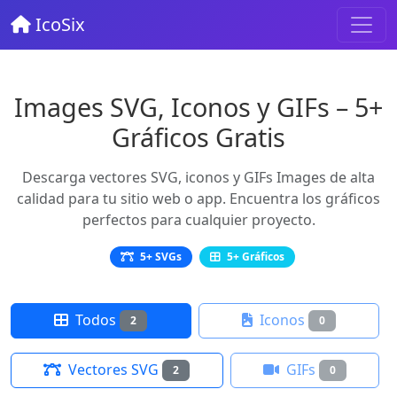
IcoSix
Images SVG, Iconos y GIFs – 5+
Gráficos Gratis
Descarga vectores SVG, iconos y GIFs Images de alta
calidad para tu sitio web o app. Encuentra los gráficos
perfectos para cualquier proyecto.
5+ SVGs
5+ Gráficos
Todos
Iconos
2
0
Vectores SVG
GIFs
2
0