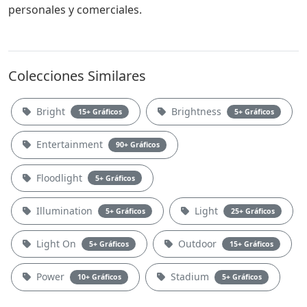
personales y comerciales.
Colecciones Similares
Bright
Brightness
15+ Gráficos
5+ Gráficos
Entertainment
90+ Gráficos
Floodlight
5+ Gráficos
Illumination
Light
5+ Gráficos
25+ Gráficos
Light On
Outdoor
5+ Gráficos
15+ Gráficos
Power
Stadium
10+ Gráficos
5+ Gráficos