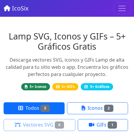
IcoSix
Lamp SVG, Iconos y GIFs – 5+
Gráficos Gratis
Descarga vectores SVG, iconos y GIFs Lamp de alta
calidad para tu sitio web o app. Encuentra los gráficos
perfectos para cualquier proyecto.
5+ Iconos
5+ GIFs
5+ Gráficos
Todos
Iconos
3
2
Vectores SVG
GIFs
0
1