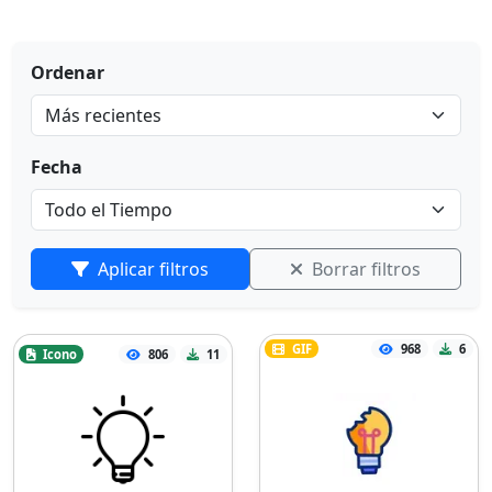
Ordenar
Fecha
Aplicar filtros
Borrar filtros
GIF
968
6
Icono
806
11