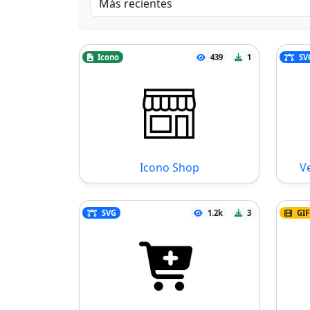
Icono
439
1
SV
Icono Shop
V
SVG
1.2k
3
GIF