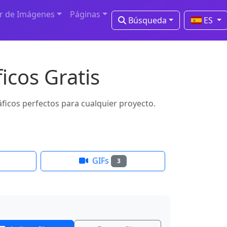
r de Imágenes
Páginas
Búsqueda
ES
icos Gratis
áficos perfectos para cualquier proyecto.
GIFs
3