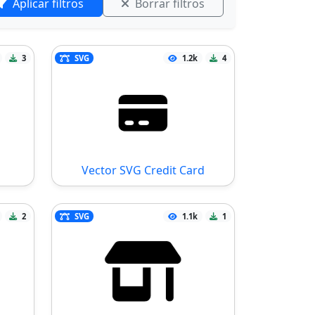
Aplicar filtros
Borrar filtros
3
SVG
1.2k
4
Vector SVG Credit Card
2
SVG
1.1k
1