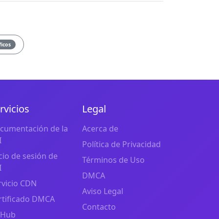
ficos
rvicios
Legal
cumentación de la
Acerca de
I
Política de Privacidad
icio de sesión de
Términos de Uso
I
DMCA
rvicio CDN
Aviso Legal
rtificado DMCA
Contacto
tHub