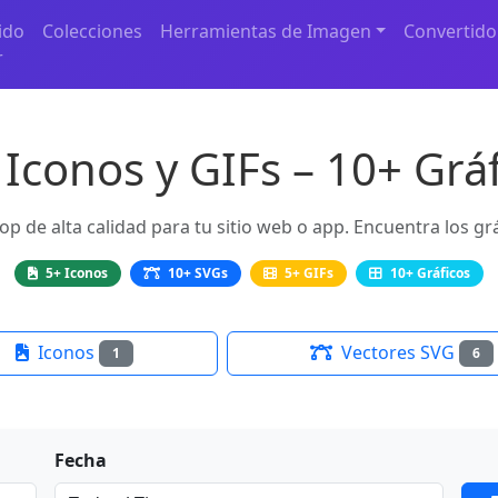
ido
Colecciones
Herramientas de Imagen
Convertido
r
Iconos y GIFs – 10+ Gráf
p de alta calidad para tu sitio web o app. Encuentra los gr
5+ Iconos
10+ SVGs
5+ GIFs
10+ Gráficos
Iconos
Vectores SVG
1
6
Fecha