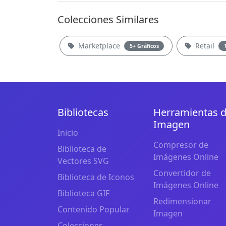
Colecciones Similares
Marketplace
Retail
5+ Gráficos
Bibliotecas
Herramientas 
Imagen
Inicio
Compresor de
Biblioteca de
Imágenes Online
Vectores SVG
Convertidor de
Biblioteca de Iconos
Imágenes Online
Biblioteca GIF
Redimensionar
Contenido Popular
Imagen
Colecciones