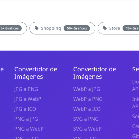
Shopping
Store
15+ Gráficos
50+ Gráficos
15+ Grá
de
Convertidor de
Convertidor de
Se
Imágenes
Imágenes
Do
JPG a PNG
WebP a JPG
AP
JPG a WebP
WebP a PNG
In
AP
JPG a ICO
WebP a ICO
Se
PNG a JPG
SVG a PNG
Ce
PNG a WebP
SVG a WebP
Gi
PNG a ICO
SVG a ICO