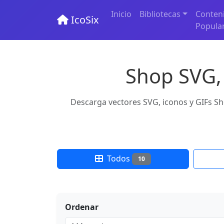
Inicio
Bibliotecas
Conten
IcoSix
Popula
Shop SVG, 
Descarga vectores SVG, iconos y GIFs Sho
Todos
10
Ordenar