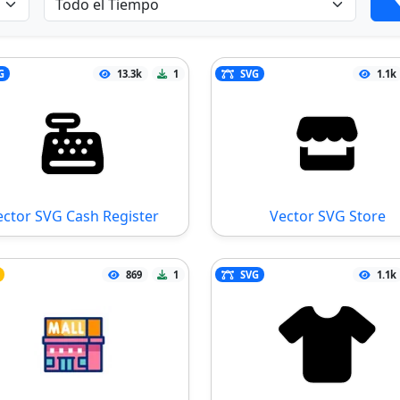
G
13.3k
1
SVG
1.1k
ector SVG Cash Register
Vector SVG Store
869
1
SVG
1.1k