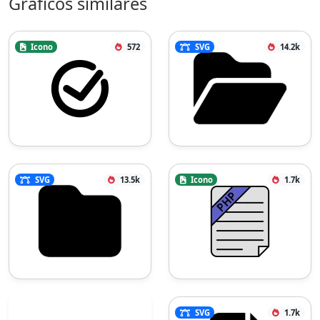
Gráficos similares
Icono
572
SVG
14.2k
SVG
13.5k
Icono
1.7k
SVG
1.7k