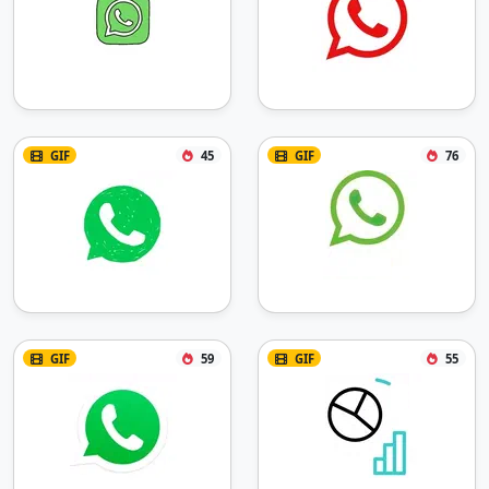
GIF
45
GIF
76
GIF
59
GIF
55