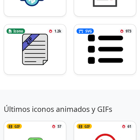
Icono
1.2k
SVG
973
Últimos iconos animados y GIFs
GIF
57
GIF
61