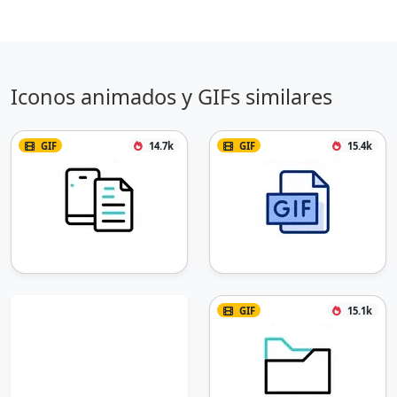
Iconos animados y GIFs similares
GIF
14.7k
GIF
15.4k
GIF
15.1k