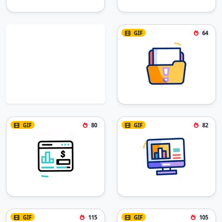
GIF
64
GIF
80
GIF
82
GIF
115
GIF
105