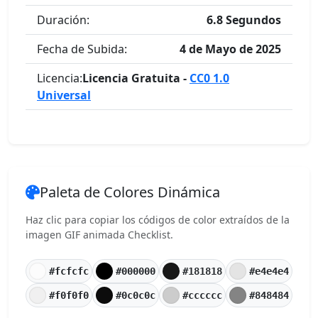
Duración:
6.8 Segundos
Fecha de Subida:
4 de Mayo de 2025
Licencia:
Licencia Gratuita -
CC0 1.0
Universal
Paleta de Colores Dinámica
Haz clic para copiar los códigos de color extraídos de la
imagen GIF animada Checklist.
#fcfcfc
#000000
#181818
#e4e4e4
#f0f0f0
#0c0c0c
#cccccc
#848484