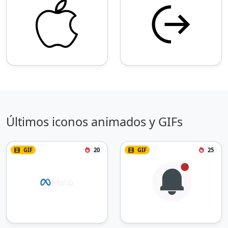
Últimos iconos animados y GIFs
GIF
20
GIF
25