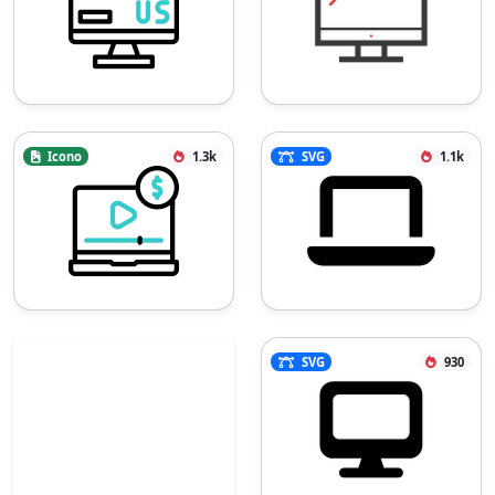
Icono
1.3k
SVG
1.1k
SVG
930