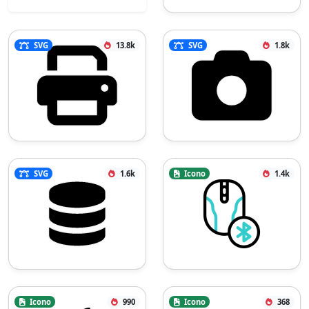
SVG
13.8k
SVG
1.8k
SVG
1.6k
Icono
1.4k
Icono
990
Icono
368