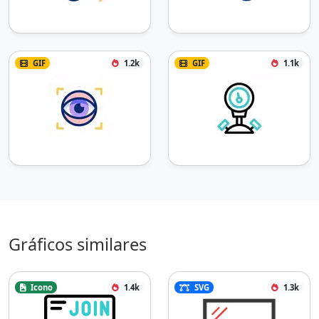
GIF
1.2k
GIF
1.1k
Gráficos similares
Icono
1.4k
SVG
1.3k