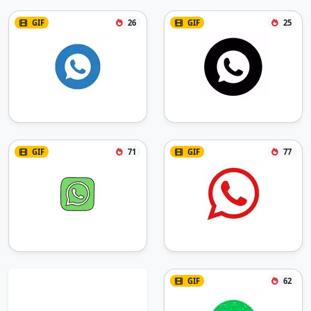
GIF
26
GIF
25
GIF
71
GIF
77
GIF
62