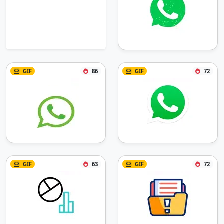
GIF
86
GIF
72
GIF
63
GIF
72