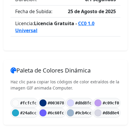
Fecha de Subida:
25 de Agosto de 2025
Licencia:
Licencia Gratuita -
CC0 1.0
Universal
Paleta de Colores Dinámica
Haz clic para copiar los códigos de color extraídos de la
imagen GIF animada Computer.
#fcfcfc
#003078
#d8d8fc
#c09cf0
#24a8cc
#6c60fc
#9cb4cc
#d8d8e4