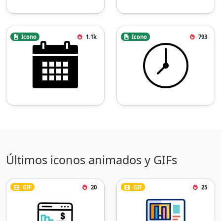
Icono
1.1k
Icono
793
Últimos iconos animados y GIFs
GIF
20
GIF
25