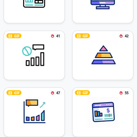
GIF
41
GIF
42
GIF
47
GIF
55