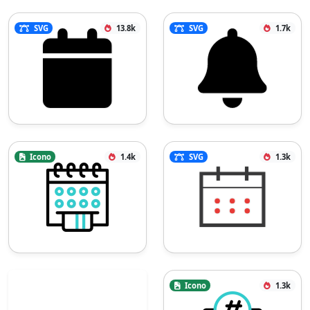
SVG
13.8k
SVG
1.7k
Icono
1.4k
SVG
1.3k
Icono
1.3k