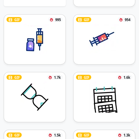
GIF
995
GIF
954
GIF
1.7k
GIF
1.6k
GIF
1.5k
GIF
1.3k