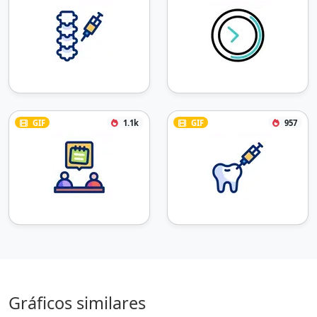
GIF
1.1k
GIF
957
Gráficos similares