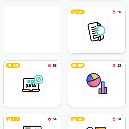
GIF
56
GIF
56
GIF
52
GIF
54
GIF
98