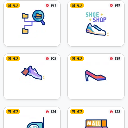
GIF
991
GIF
919
GIF
905
GIF
889
GIF
876
GIF
872