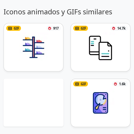
Iconos animados y GIFs similares
GIF
917
GIF
14.7k
GIF
1.6k