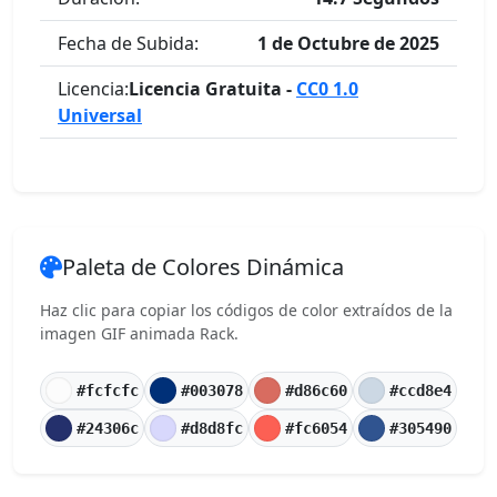
Fecha de Subida:
1 de Octubre de 2025
Licencia:
Licencia Gratuita -
CC0 1.0
Universal
Paleta de Colores Dinámica
Haz clic para copiar los códigos de color extraídos de la
imagen GIF animada Rack.
#fcfcfc
#003078
#d86c60
#ccd8e4
#24306c
#d8d8fc
#fc6054
#305490