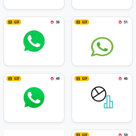
GIF
36
GIF
51
GIF
49
GIF
46
GIF
59