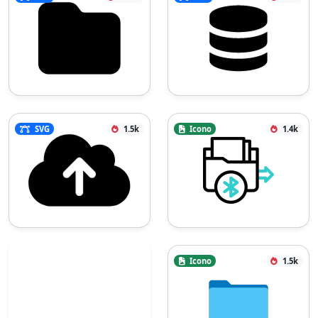
SVG
1.5k
Icono
1.4k
Icono
1.5k