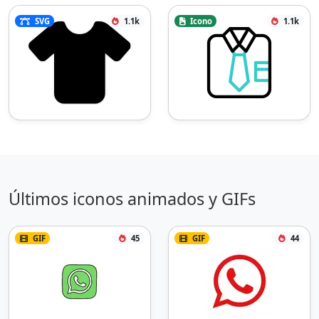
SVG
1.1k
Icono
1.1k
Últimos iconos animados y GIFs
GIF
45
GIF
44