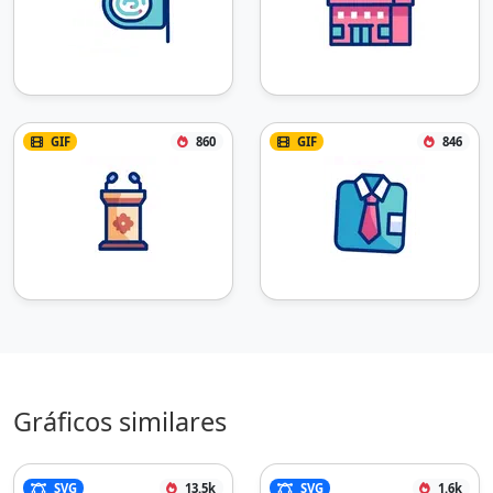
GIF
860
GIF
846
Gráficos similares
SVG
13.5k
SVG
1.6k