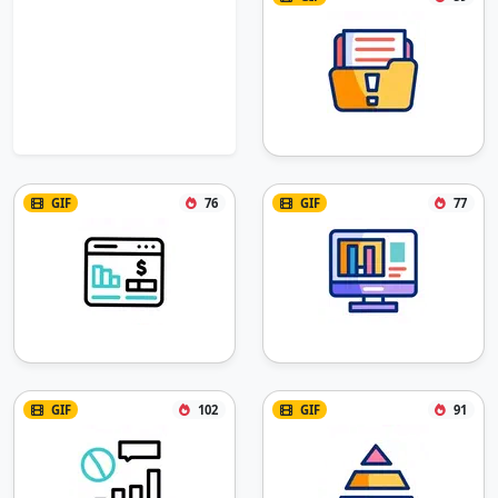
GIF
76
GIF
77
GIF
102
GIF
91