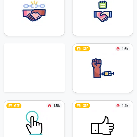
GIF
1.6k
GIF
1.5k
GIF
1.4k