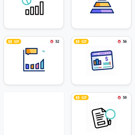
GIF
52
GIF
56
GIF
59