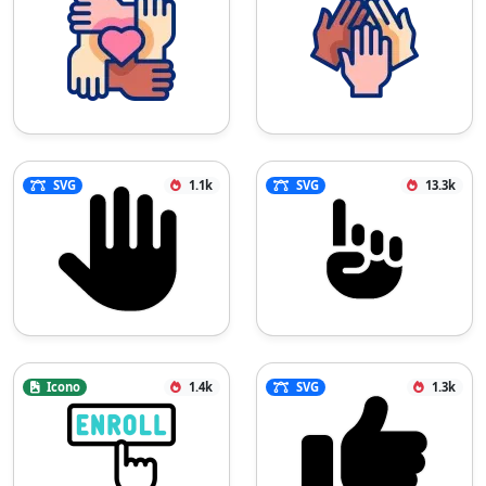
SVG
1.1k
SVG
13.3k
Icono
1.4k
SVG
1.3k