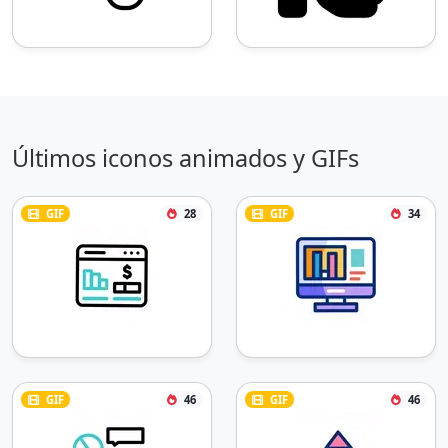
Últimos iconos animados y GIFs
GIF
28
GIF
34
GIF
46
GIF
46