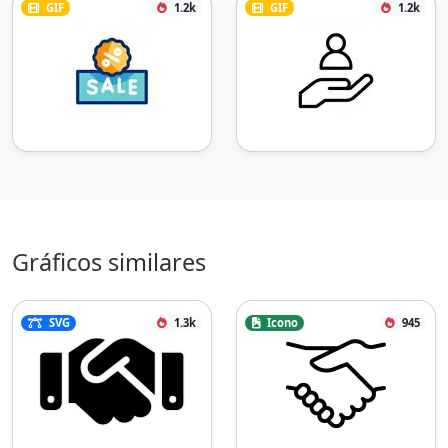
GIF
1.2k
GIF
1.2k
Gráficos similares
SVG
1.3k
Icono
945