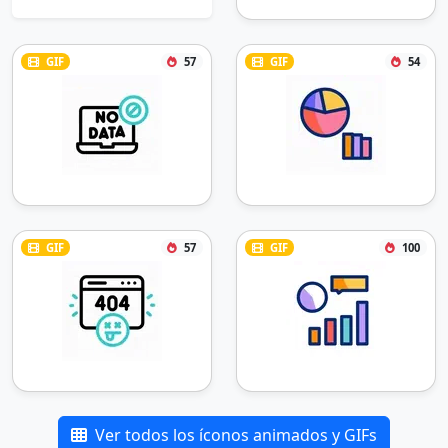
GIF
57
GIF
54
GIF
57
GIF
100
Ver todos los íconos animados y GIFs