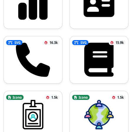
SVG
16.3k
SVG
15.9k
Icono
1.5k
Icono
1.5k