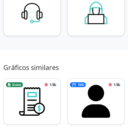
Gráficos similares
Icono
1.5k
SVG
1.5k