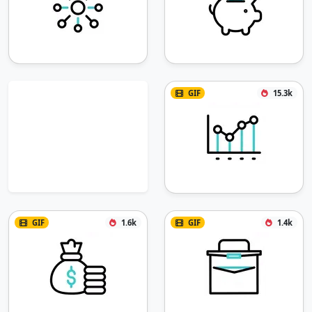
GIF
15.3k
GIF
1.6k
GIF
1.4k