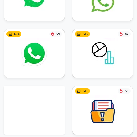
GIF
51
GIF
49
GIF
59