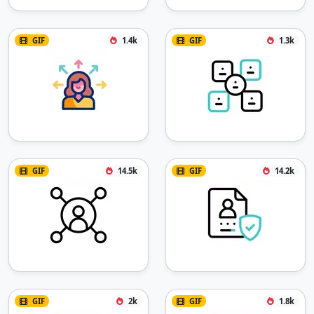
GIF
1.4k
GIF
1.3k
GIF
14.5k
GIF
14.2k
GIF
2k
GIF
1.8k