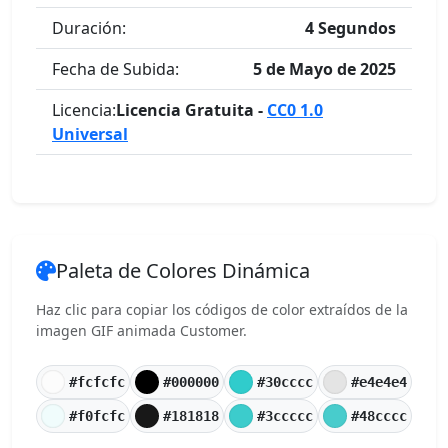
Duración:
4 Segundos
Fecha de Subida:
5 de Mayo de 2025
Licencia:
Licencia Gratuita -
CC0 1.0
Universal
Paleta de Colores Dinámica
Haz clic para copiar los códigos de color extraídos de la
imagen GIF animada Customer.
#fcfcfc
#000000
#30cccc
#e4e4e4
#f0fcfc
#181818
#3ccccc
#48cccc