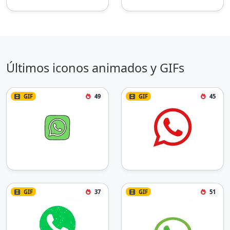
Últimos iconos animados y GIFs
GIF
49
GIF
45
GIF
37
GIF
51