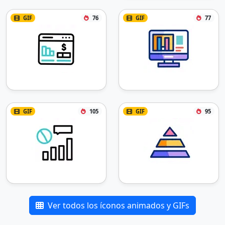
GIF
76
GIF
77
GIF
105
GIF
95
Ver todos los íconos animados y GIFs