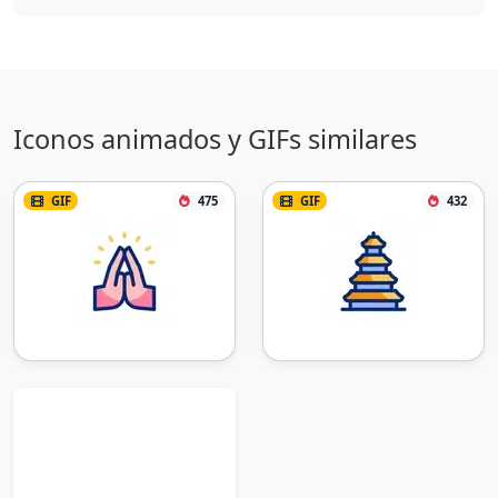
Iconos animados y GIFs similares
GIF
475
GIF
432