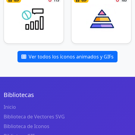
GIF
115
GIF
105
Ver todos los íconos animados y GIFs
Bibliotecas
Inicio
Biblioteca de Vectores SVG
Biblioteca de Iconos