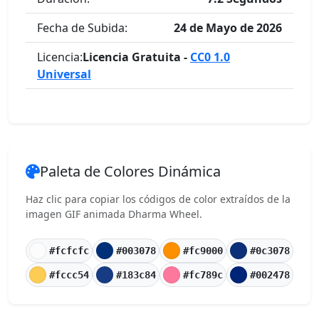
Fecha de Subida:
24 de Mayo de 2026
Licencia:
Licencia Gratuita -
CC0 1.0
Universal
Paleta de Colores Dinámica
Haz clic para copiar los códigos de color extraídos de la
imagen GIF animada Dharma Wheel.
#fcfcfc
#003078
#fc9000
#0c3078
#fccc54
#183c84
#fc789c
#002478