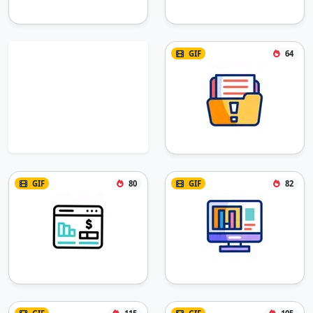
GIF
64
GIF
80
GIF
82