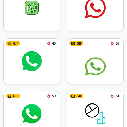
GIF
45
GIF
76
GIF
59
GIF
54