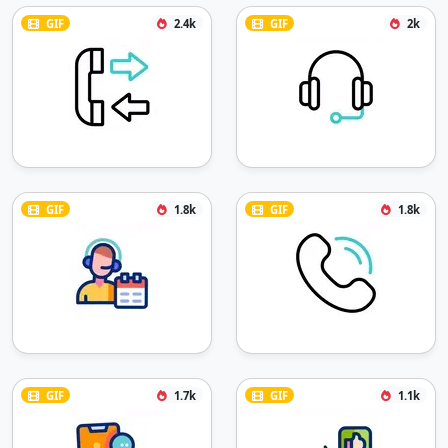
GIF
2.4k
GIF
2k
GIF
1.8k
GIF
1.8k
GIF
1.7k
GIF
1.1k