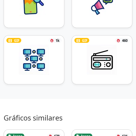
GIF
1k
GIF
460
Gráficos similares