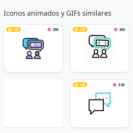
Iconos animados y GIFs similares
GIF
296
GIF
204
GIF
3.5k