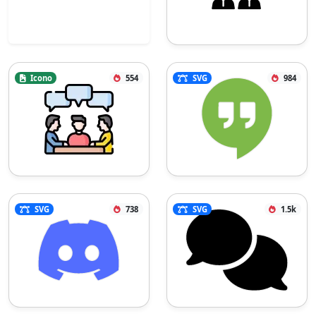
Icono
554
SVG
984
SVG
738
SVG
1.5k