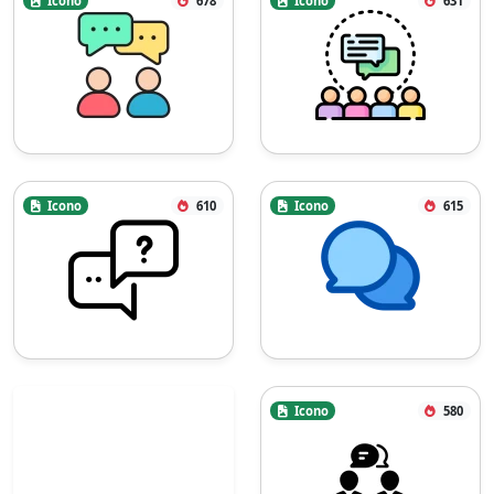
Icono
678
Icono
631
Icono
610
Icono
615
Icono
580