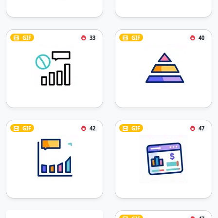
GIF
33
GIF
40
GIF
42
GIF
47