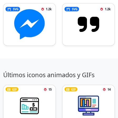
SVG
1.2k
SVG
1.2k
Últimos iconos animados y GIFs
GIF
15
GIF
14