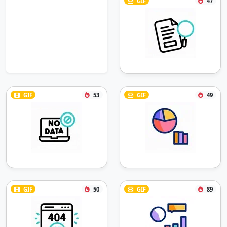
GIF
47
GIF
53
GIF
49
GIF
50
GIF
89