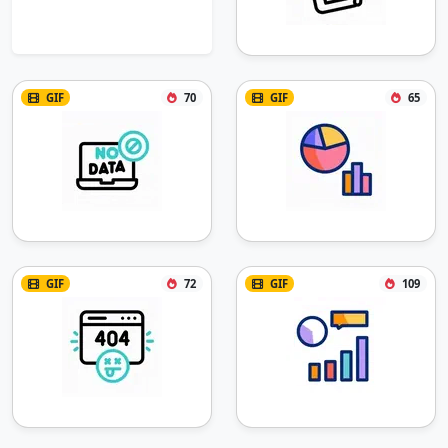
GIF
70
GIF
65
GIF
72
GIF
109