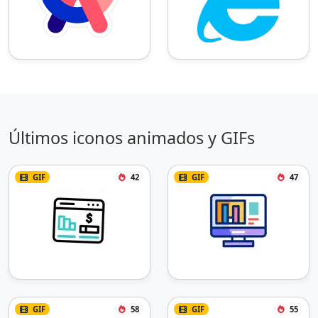
Últimos iconos animados y GIFs
GIF
42
GIF
47
GIF
58
GIF
55