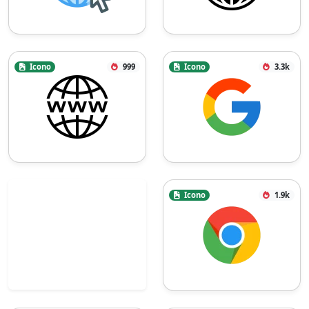
Icono
999
Icono
3.3k
Icono
1.9k