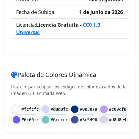
Fecha de Subida:
1 de Junio de 2026
Licencia:
Licencia Gratuita -
CC0 1.0
Universal
Paleta de Colores Dinámica
Haz clic para copiar los códigos de color extraídos de la
imagen GIF animada Web.
#fcfcfc
#d8d8fc
#003078
#c09cf0
#6c60fc
#6ccccc
#3c5490
#d8d8e4