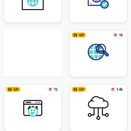
GIF
1k
GIF
72
GIF
1.4k