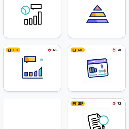
GIF
66
GIF
70
GIF
72