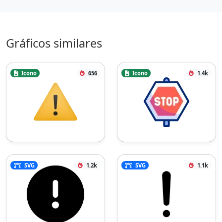
Gráficos similares
Icono
656
Icono
1.4k
SVG
1.2k
SVG
1.1k