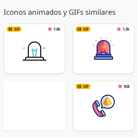
Iconos animados y GIFs similares
GIF
1.6k
GIF
1.2k
GIF
928