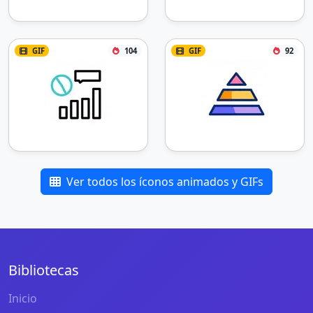
GIF
104
GIF
92
Ver todos los íconos animados y GIFs
Bibliotecas
Inicio