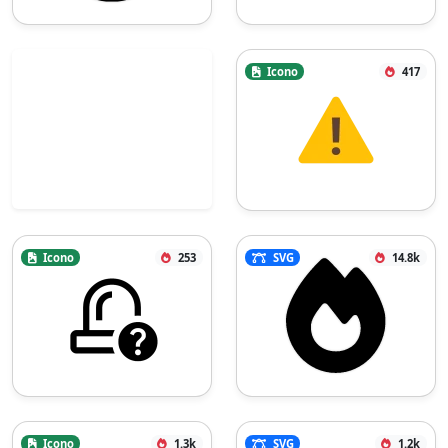
Icono
417
Icono
253
SVG
14.8k
Icono
1.3k
SVG
1.2k