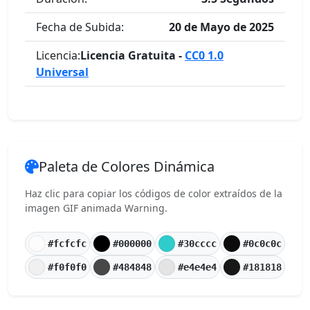
Fecha de Subida:
20 de Mayo de 2025
Licencia:
Licencia Gratuita -
CC0 1.0
Universal
Paleta de Colores Dinámica
Haz clic para copiar los códigos de color extraídos de la
imagen GIF animada Warning.
#fcfcfc
#000000
#30cccc
#0c0c0c
#f0f0f0
#484848
#e4e4e4
#181818