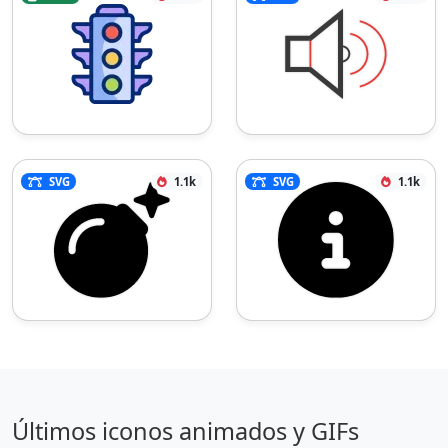
SVG
1.1k
SVG
1.1k
Últimos iconos animados y GIFs