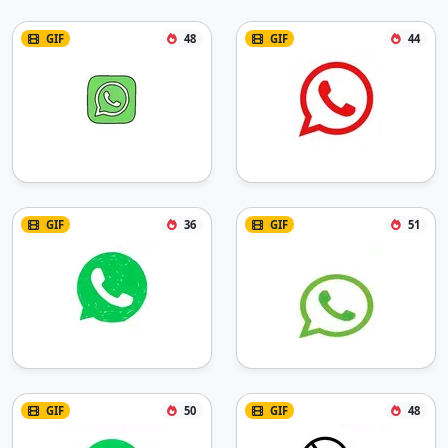
GIF
48
GIF
44
GIF
36
GIF
51
GIF
50
GIF
48