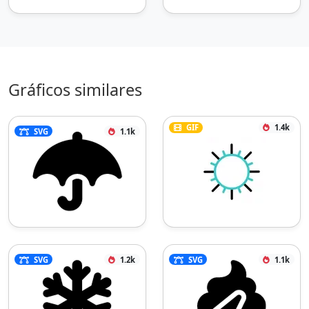
Gráficos similares
GIF
1.4k
SVG
1.1k
SVG
1.2k
SVG
1.1k