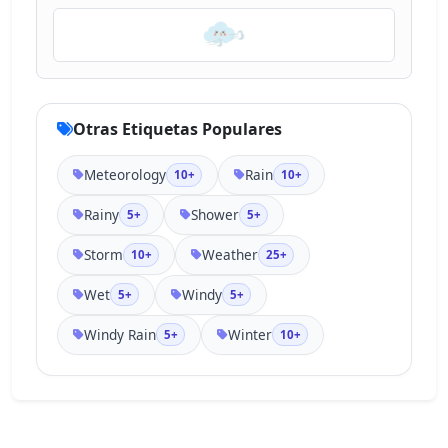
Otras Etiquetas Populares
Meteorology
Rain
10+
10+
Rainy
Shower
5+
5+
Storm
Weather
10+
25+
Wet
Windy
5+
5+
Windy Rain
Winter
5+
10+