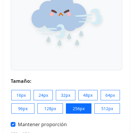
Tamaño:
16px
24px
32px
48px
64px
96px
128px
256px
512px
Mantener proporción