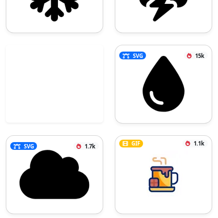
SVG
15k
GIF
1.1k
SVG
1.7k