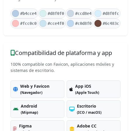
#b4cce4
#d8f0f0
#ccd8e4
#d8f0fc
#fcc0c0
#cce4f0
#c0d8f0
#6c483c
Compatibilidad de plataforma y app
100% compatible con Favicon, aplicaciones móviles y
sistemas de escritorio.
Web y Favicon
App iOS
(Navegador)
(Apple Touch)
Android
Escritorio
(Mipmap)
(ICO / macOS)
Figma
Adobe CC