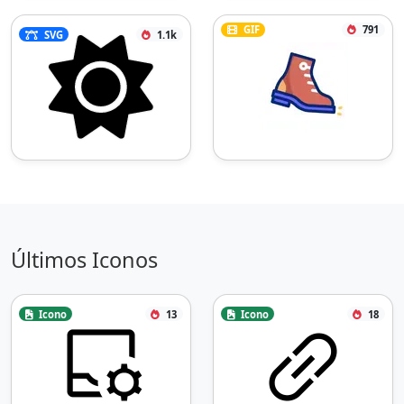
GIF
791
SVG
1.1k
Últimos Iconos
Icono
13
Icono
18