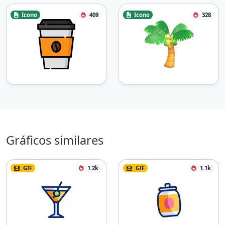
Icono
409
Icono
328
Gráficos similares
GIF
1.2k
GIF
1.1k