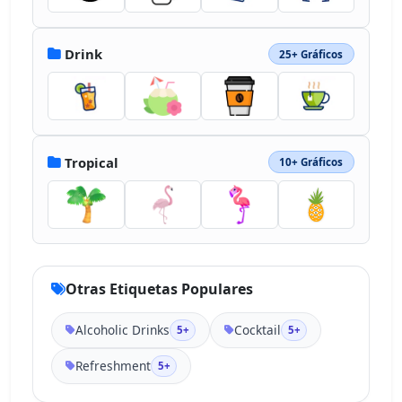
Drink
25+ Gráficos
Tropical
10+ Gráficos
Otras Etiquetas Populares
Alcoholic Drinks
Cocktail
5+
5+
Refreshment
5+