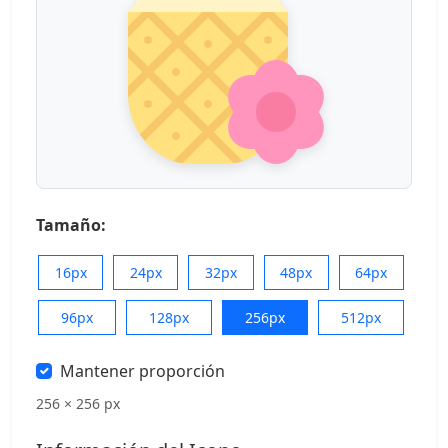
Tamaño:
16px
24px
32px
48px
64px
96px
128px
256px
512px
Mantener proporción
256 × 256 px