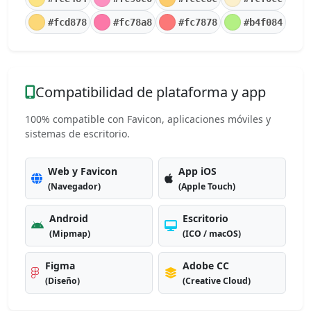
#fcd878
#fc78a8
#fc7878
#b4f084
Compatibilidad de plataforma y app
100% compatible con Favicon, aplicaciones móviles y
sistemas de escritorio.
Web y Favicon
App iOS
(Navegador)
(Apple Touch)
Android
Escritorio
(Mipmap)
(ICO / macOS)
Figma
Adobe CC
(Diseño)
(Creative Cloud)