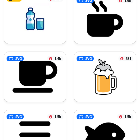
SVG
1.6k
SVG
1.4k
SVG
531
SVG
1.5k
SVG
1.5k