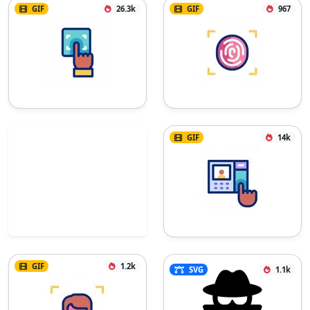
GIF
26.3k
GIF
967
GIF
14k
GIF
1.2k
SVG
1.1k