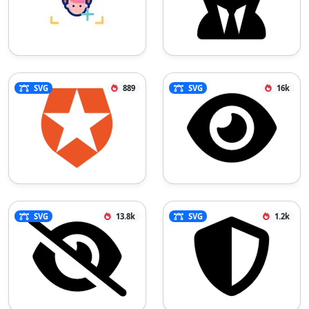
SVG
889
SVG
16k
SVG
13.8k
SVG
1.2k