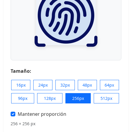
Tamaño:
16px
24px
32px
48px
64px
96px
128px
256px
512px
Mantener proporción
256 × 256 px