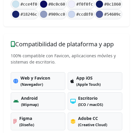
#cce4f0
#0c0c60
#f0f0fc
#0c1860
#18246c
#909cc0
#ccd8f0
#54609c
Compatibilidad de plataforma y app
100% compatible con Favicon, aplicaciones móviles y
sistemas de escritorio.
Web y Favicon
App iOS
(Navegador)
(Apple Touch)
Android
Escritorio
(Mipmap)
(ICO / macOS)
Figma
Adobe CC
(Diseño)
(Creative Cloud)