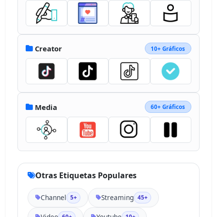
Creator
10+ Gráficos
Media
60+ Gráficos
Otras Etiquetas Populares
Channel
Streaming
5+
45+
Video
Youtube
60+
10+