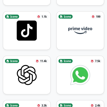
Icono
1.1k
Icono
199
Icono
11.4k
Icono
7.5k
Icono
3.3k
Icono
2.4k