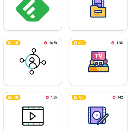
GIF
14.5k
GIF
1.3k
GIF
1.3k
GIF
442