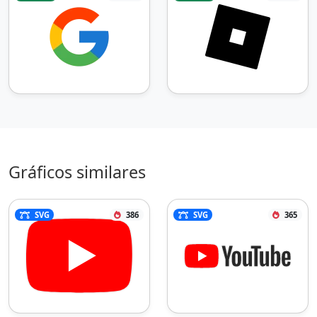
Gráficos similares
SVG
386
SVG
365