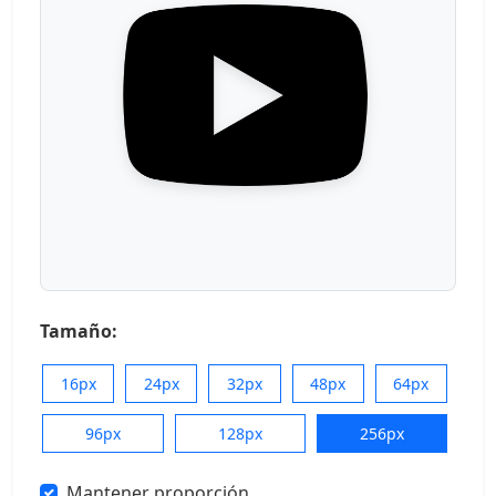
Tamaño:
16px
24px
32px
48px
64px
96px
128px
256px
Mantener proporción