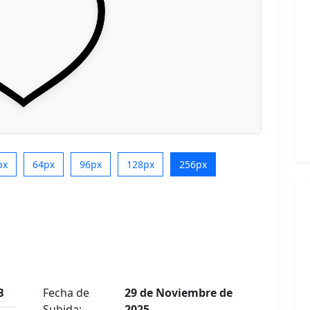
px
64px
96px
128px
256px
B
Fecha de
29 de Noviembre de
Subida:
2025