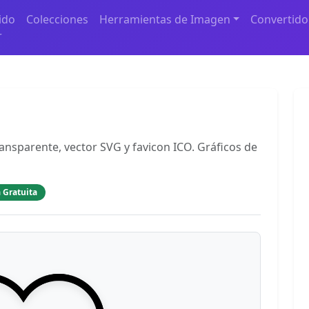
ido
Colecciones
Herramientas de Imagen
Convertido
r
ansparente, vector SVG y favicon ICO. Gráficos de
 Gratuita