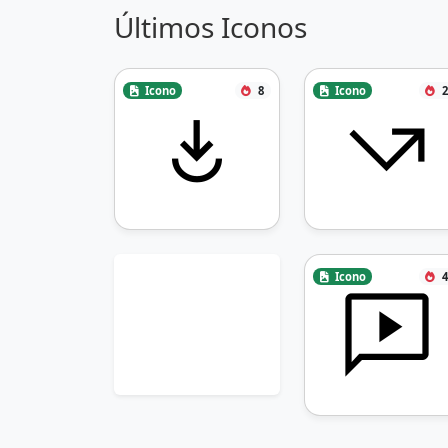
Últimos Iconos
Icono
8
Icono
2
Icono
4