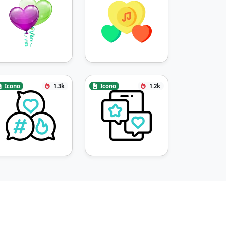
Icono
1.3k
Icono
1.2k