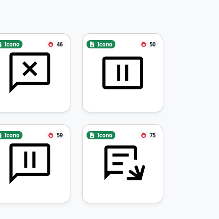
Icono
46
Icono
50
Icono
59
Icono
75