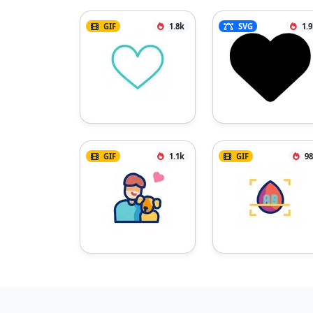
GIF
1.8k
SVG
1.
GIF
1.1k
GIF
98