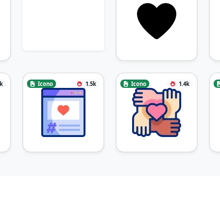
2k
Icono
1.5k
Icono
1.4k