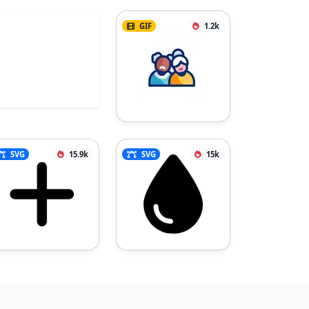
GIF
1.2k
SVG
15.9k
SVG
15k