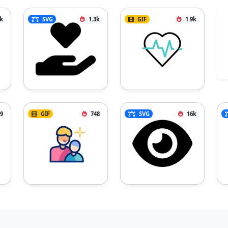
9k
SVG
1.3k
GIF
1.9k
9
GIF
748
SVG
16k