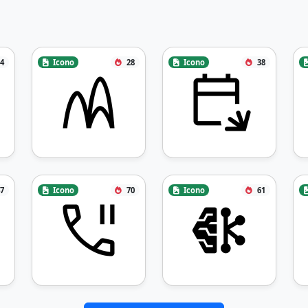
4
Icono
28
Icono
38
7
Icono
70
Icono
61